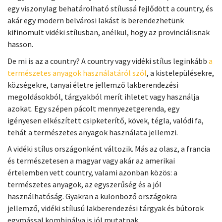
egy viszonylag behatárolható stílussá fejlődött a country, és
akár egy modern belvárosi lakást is berendezhetünk
kifinomult vidéki stílusban, anélkül, hogy az provinciálisnak
hasson.
De mi is az a country? A country vagy vidéki stílus leginkább
a
természetes anyagok használatáról szól
, a kistelepülésekre,
községekre, tanyai életre jellemző lakberendezési
megoldásokból, tárgyakból merít ihletet vagy használja
azokat. Egy szépen pácolt mennyezetgerenda, egy
igényesen elkészített csipketerítő, kövek, tégla, valódi fa,
tehát a természetes anyagok használata jellemzi.
A vidéki stílus országonként változik. Más az olasz, a francia
és természetesen a magyar vagy akár az amerikai
értelemben vett country, valami azonban közös: a
természetes anyagok, az egyszerűség és a jól
használhatóság. Gyakran a különböző országokra
jellemző, vidéki stílusú lakberendezési tárgyak és bútorok
egymással kombinálva is jól mutatnak.