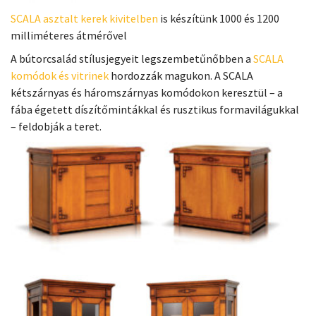
SCALA asztalt kerek kivitelben
is készítünk 1000 és 1200
milliméteres átmérővel
A bútorcsalád stílusjegyeit legszembetűnőbben a
SCALA
komódok és vitrinek
hordozzák magukon. A SCALA
kétszárnyas és háromszárnyas komódokon keresztül – a
fába égetett díszítőmintákkal és rusztikus formavilágukkal
– feldobják a teret.