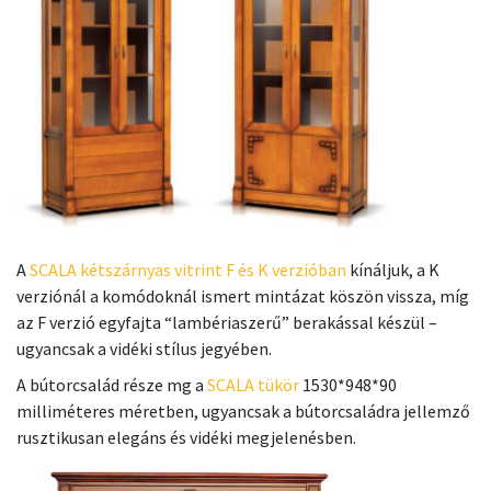
A
SCALA kétszárnyas vitrint F és K verzióban
kínáljuk, a K
verziónál a komódoknál ismert mintázat köszön vissza, míg
az F verzió egyfajta “lambériaszerű” berakással készül –
ugyancsak a vidéki stílus jegyében.
A bútorcsalád része mg a
SCALA tükör
1530*948*90
milliméteres méretben, ugyancsak a bútorcsaládra jellemző
rusztikusan elegáns és vidéki megjelenésben.