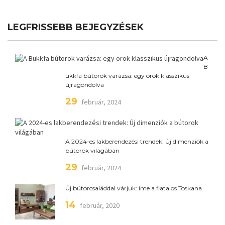
LEGFRISSEBB BEJEGYZÉSEK
A
B
ükkfa bútorok varázsa: egy örök klasszikus
újragondolva
29
február, 2024
A 2024-es lakberendezési trendek: Új dimenziók a
bútorok világában
29
február, 2024
Új bútorcsaláddal várjuk: íme a fiatalos Toskana
14
február, 2020