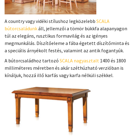
A country vagy vidéki stílushoz legközelebb
SCALA
bútorcsaládunk
áll, jellemzői a tömör bükkfa alapanyagon
túl az elegáns, rusztikus formavilág és az igényes
megmunkálás. Díszítőeleme a fába égetett díszítőminta és
a speciális árnyékolt festés, valamint az antik fogantyúk.
A bútorcsaládhoz tartozó
SCALA nagyasztalt
1400 és 1800
milliméteres méretben és akár széthúzható verzióban is
kínáljuk, hozzá illő karfás vagy karfa nélküli székkel.