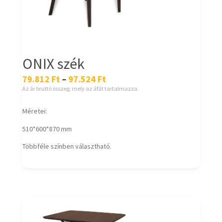
ONIX szék
79.812
Ft
–
97.524
Ft
Az ár bruttó összeg, mely az áfát tartalmazza.
Méretei:
510*600*870 mm
Többféle színben választható.