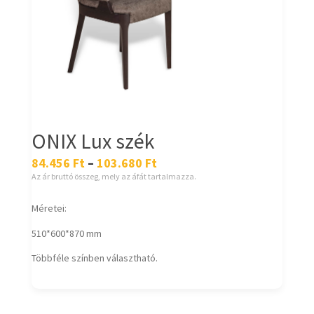
ONIX Lux szék
84.456
Ft
–
103.680
Ft
Az ár bruttó összeg, mely az áfát tartalmazza.
Méretei:
510*600*870 mm
Többféle színben választható.