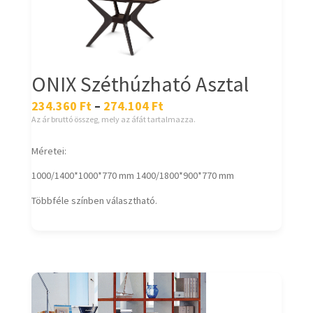
ONIX Széthúzható Asztal
234.360
Ft
–
274.104
Ft
Az ár bruttó összeg, mely az áfát tartalmazza.
Méretei:
1000/1400*1000*770 mm 1400/1800*900*770 mm
Többféle színben választható.