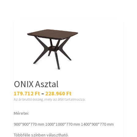
ONIX Asztal
179.712
Ft
–
228.960
Ft
Az ár bruttó összeg, mely az áfát tartalmazza.
Méretei:
900*900*770 mm 1000*1000*770 mm 1400*900*770 mm
Többféle színben választható.