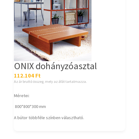
ONIX dohányzóasztal
112.104
Ft
Az ár bruttó összeg, mely az áfát tartalmazza.
Méretei:
800*800*300 mm
A bútor többféle színben választható.