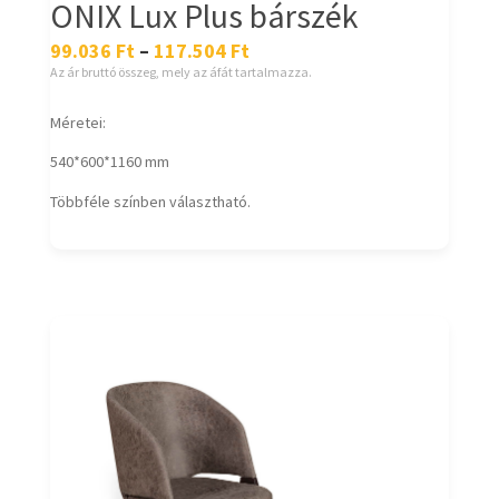
ONIX Lux Plus bárszék
99.036
Ft
–
117.504
Ft
Az ár bruttó összeg, mely az áfát tartalmazza.
Méretei:
540*600*1160 mm
Többféle színben választható.