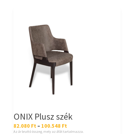
ONIX Plusz szék
82.080
Ft
–
100.548
Ft
Az ár bruttó összeg, mely az áfát tartalmazza.