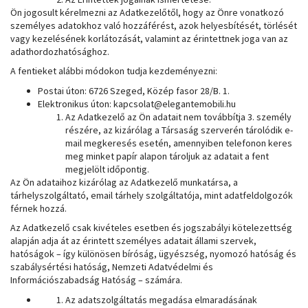
Ön jogosult kérelmezni az Adatkezelőtől, hogy az Önre vonatkozó
személyes adatokhoz való hozzáférést, azok helyesbítését, törlését
vagy kezelésének korlátozását, valamint az érintettnek joga van az
adathordozhatósághoz.
A fentieket alábbi módokon tudja kezdeményezni:
Postai úton: 6726 Szeged, Közép fasor 28/B. 1.
Elektronikus úton: kapcsolat@elegantemobili.hu
Az Adatkezelő az Ön adatait nem továbbítja 3. személy
részére, az kizárólag a Társaság szerverén tárolódik e-
mail megkeresés esetén, amennyiben telefonon keres
meg minket papír alapon tároljuk az adatait a fent
megjelölt időpontig.
Az Ön adataihoz kizárólag az Adatkezelő munkatársa, a
tárhelyszolgáltató, email tárhely szolgáltatója, mint adatfeldolgozók
férnek hozzá.
Az Adatkezelő csak kivételes esetben és jogszabályi kötelezettség
alapján adja át az érintett személyes adatait állami szervek,
hatóságok – így különösen bíróság, ügyészség, nyomozó hatóság és
szabálysértési hatóság, Nemzeti Adatvédelmi és
Információszabadság Hatóság – számára.
Az adatszolgáltatás megadása elmaradásának