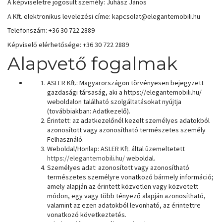
A képviseletre jogosult személy: Juhász János
A Kft. elektronikus levelezési címe: kapcsolat@elegantemobili.hu
Telefonszám: +36 30 722 2889
Képviselő elérhetősége: +36 30 722 2889
Alapvető fogalmak
ASLER Kft.: Magyarországon törvényesen bejegyzett
gazdasági társaság, aki a https://elegantemobili.hu/
weboldalon található szolgáltatásokat nyújtja
(továbbiakban: Adatkezelő).
Érintett: az adatkezelőnél kezelt személyes adatokból
azonosított vagy azonosítható természetes személy
Felhasználó.
Weboldal/Honlap: ASLER Kft. által üzemeltetett
https://elegantemobili.hu/
weboldal.
Személyes adat: azonosított vagy azonosítható
természetes személyre vonatkozó bármely információ;
amely alapján az érintett közvetlen vagy közvetett
módon, egy vagy több tényező alapján azonosítható,
valamint az ezen adatokból levonható, az érintettre
vonatkozó következtetés.