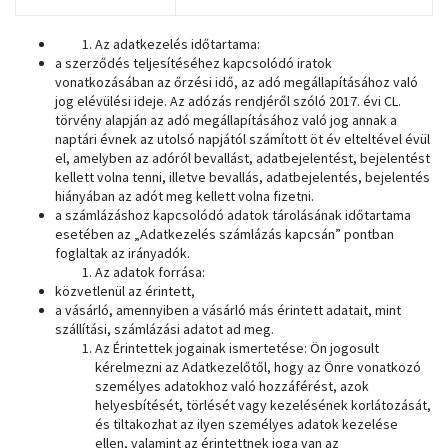
Az adatkezelés időtartama:
a szerződés teljesítéséhez kapcsolódó iratok
vonatkozásában az őrzési idő, az adó megállapításához való
jog elévülési ideje. Az adózás rendjéről szóló 2017. évi CL.
törvény alapján az adó megállapításához való jog annak a
naptári évnek az utolsó napjától számított öt év elteltével évül
el, amelyben az adóról bevallást, adatbejelentést, bejelentést
kellett volna tenni, illetve bevallás, adatbejelentés, bejelentés
hiányában az adót meg kellett volna fizetni.
a számlázáshoz kapcsolódó adatok tárolásának időtartama
esetében az „Adatkezelés számlázás kapcsán” pontban
foglaltak az irányadók.
Az adatok forrása:
közvetlenül az érintett,
a vásárló, amennyiben a vásárló más érintett adatait, mint
szállítási, számlázási adatot ad meg.
Az Érintettek jogainak ismertetése: Ön jogosult
kérelmezni az Adatkezelőtől, hogy az Önre vonatkozó
személyes adatokhoz való hozzáférést, azok
helyesbítését, törlését vagy kezelésének korlátozását,
és tiltakozhat az ilyen személyes adatok kezelése
ellen, valamint az érintettnek joga van az