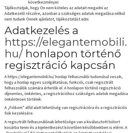
következményei:
Tájékoztatjuk, hogy Ön nem köteles az adatait megadni az
Adatkezelő részére, azonban a szükséges adatok megadása nélkül
nem tudunk Önnek ajánlatot, tájékoztatást adni.
Adatkezelés a
https://elegantemobili.
hu/
honlapon történő
regisztráció kapcsán
A https://elegantemobili.hu/ honlap felhasználói tudomásul veszik,
hogy a honlap egyes szolgáltatásai, funkciói, csak regisztrált
felhasználók számára érhetők el. A honlapon történő regisztráció
díjmentes, önkéntes, a regisztrációhoz szükséges adatok megadása
önkéntesen történik.
A „Fiókom” alfül alatt lehetőség van regisztrációra és a regisztrációs
fiók kezelésére.
A regisztrált felhasználónak lehetősége van a kiválasztott bútort
kosárba tenni és a kijelentkezést követően későbbiekben is elérni. A
„Rendelések” fül alatt megtalálhatóak az érintett rendelései.