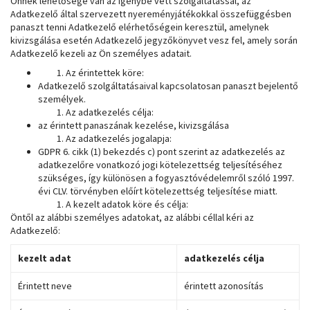
Önnek lehetősége van az igénybe vett szolgáltatással, az
Adatkezelő által szervezett nyereményjátékokkal összefüggésben
panaszt tenni Adatkezelő elérhetőségein keresztül, amelynek
kivizsgálása esetén Adatkezelő jegyzőkönyvet vesz fel, amely során
Adatkezelő kezeli az Ön személyes adatait.
Az érintettek köre:
Adatkezelő szolgáltatásaival kapcsolatosan panaszt bejelentő
személyek.
Az adatkezelés célja:
az érintett panaszának kezelése, kivizsgálása
Az adatkezelés jogalapja:
GDPR 6. cikk (1) bekezdés c) pont szerint az adatkezelés az
adatkezelőre vonatkozó jogi kötelezettség teljesítéséhez
szükséges, így különösen a fogyasztóvédelemről szóló 1997.
évi CLV. törvényben előírt kötelezettség teljesítése miatt.
A kezelt adatok köre és célja:
Öntől az alábbi személyes adatokat, az alábbi céllal kéri az
Adatkezelő:
kezelt adat
adatkezelés célja
Érintett neve
érintett azonosítás