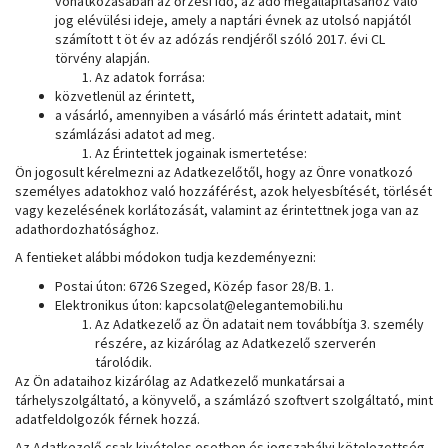
vonatkozásában az őrzési idő, az adó megállapításához való
jog elévülési ideje, amely a naptári évnek az utolsó napjától
számított t öt év az adózás rendjéről szóló 2017. évi CL
törvény alapján.
Az adatok forrása:
közvetlenül az érintett,
a vásárló, amennyiben a vásárló más érintett adatait, mint
számlázási adatot ad meg.
Az Érintettek jogainak ismertetése:
Ön jogosult kérelmezni az Adatkezelőtől, hogy az Önre vonatkozó
személyes adatokhoz való hozzáférést, azok helyesbítését, törlését
vagy kezelésének korlátozását, valamint az érintettnek joga van az
adathordozhatósághoz.
A fentieket alábbi módokon tudja kezdeményezni:
Postai úton: 6726 Szeged, Közép fasor 28/B. 1.
Elektronikus úton: kapcsolat@elegantemobili.hu
Az Adatkezelő az Ön adatait nem továbbítja 3. személy
részére, az kizárólag az Adatkezelő szerverén
tárolódik.
Az Ön adataihoz kizárólag az Adatkezelő munkatársai a
tárhelyszolgáltató, a könyvelő, a számlázó szoftvert szolgáltató, mint
adatfeldolgozók férnek hozzá.
Az Adatkezelő csak kivételes esetben és jogszabályi kötelezettség