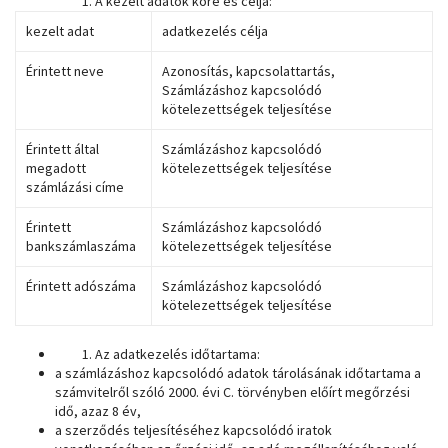
A kezelt adatok köre és célja:
kezelt adat
adatkezelés célja
Érintett neve
Azonosítás, kapcsolattartás,
Számlázáshoz kapcsolódó
kötelezettségek teljesítése
Érintett által
Számlázáshoz kapcsolódó
megadott
kötelezettségek teljesítése
számlázási címe
Érintett
Számlázáshoz kapcsolódó
bankszámlaszáma
kötelezettségek teljesítése
Érintett adószáma
Számlázáshoz kapcsolódó
kötelezettségek teljesítése
Az adatkezelés időtartama:
a számlázáshoz kapcsolódó adatok tárolásának időtartama a
számvitelről szóló 2000. évi C. törvényben előírt megőrzési
idő, azaz 8 év,
a szerződés teljesítéséhez kapcsolódó iratok