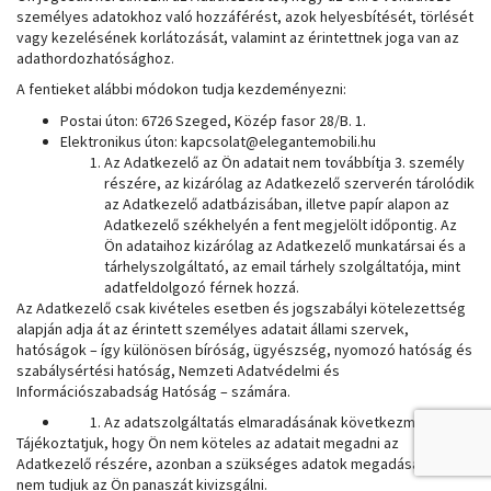
személyes adatokhoz való hozzáférést, azok helyesbítését, törlését
vagy kezelésének korlátozását, valamint az érintettnek joga van az
adathordozhatósághoz.
A fentieket alábbi módokon tudja kezdeményezni:
Postai úton: 6726 Szeged, Közép fasor 28/B. 1.
Elektronikus úton: kapcsolat@elegantemobili.hu
Az Adatkezelő az Ön adatait nem továbbítja 3. személy
részére, az kizárólag az Adatkezelő szerverén tárolódik
az Adatkezelő adatbázisában, illetve papír alapon az
Adatkezelő székhelyén a fent megjelölt időpontig. Az
Ön adataihoz kizárólag az Adatkezelő munkatársai és a
tárhelyszolgáltató, az email tárhely szolgáltatója, mint
adatfeldolgozó férnek hozzá.
Az Adatkezelő csak kivételes esetben és jogszabályi kötelezettség
alapján adja át az érintett személyes adatait állami szervek,
hatóságok – így különösen bíróság, ügyészség, nyomozó hatóság és
szabálysértési hatóság, Nemzeti Adatvédelmi és
Információszabadság Hatóság – számára.
Az adatszolgáltatás elmaradásának következményei:
Tájékoztatjuk, hogy Ön nem köteles az adatait megadni az
Adatkezelő részére, azonban a szükséges adatok megadása nélkül
nem tudjuk az Ön panaszát kivizsgálni.