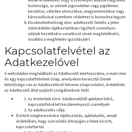
annak érdekében, hogy a személyes adatok megfelelő
biztonsága, az adatok jogosulatlan vagy jogellenes
kezelése, véletlen elvesztése, megsemmisítése vagy
károsodásával szembeni védelmet is biztosítva legyen.
Elszámoltathatóság elve: adatkezelő felelős a jelen
Adatvédelmi tájékoztatóban rögzített személyes
adatok kezelésére vonatkozó elvek megfelelésért,
továbbá a megfelelés igazolásáért.
Kapcsolatfelvétel az
Adatkezelővel
A weboldalon megtalálható az Adatkezelő telefonszáma, e-mail címe
és egy kapcsolatfelvételi űrlap, amelyeken keresztül Önnek
lehetősége van az Adatkezelővel felvenni a kapcsolatot, érdeklődni
az Adatkezelő által nyújtott szolgáltatások felől.
Az érintettek köre: Adatkezelőtől ajánlatot kérő,
kapcsolatfelvételt kezdeményező személyek.
Az adatkezelés célja:
Érintett megkeresésére tájékoztatás, ajánlatadás, annak
érdekében, hogy szerződés létrejöjjön a felek között,
kapcsolattartás