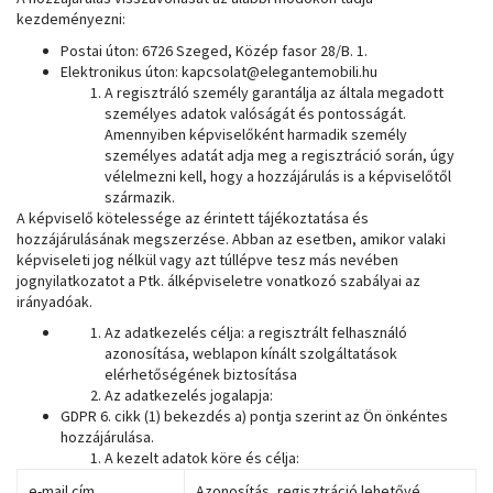
kezdeményezni:
Postai úton: 6726 Szeged, Közép fasor 28/B. 1.
Elektronikus úton: kapcsolat@elegantemobili.hu
A regisztráló személy garantálja az általa megadott
személyes adatok valóságát és pontosságát.
Amennyiben képviselőként harmadik személy
személyes adatát adja meg a regisztráció során, úgy
vélelmezni kell, hogy a hozzájárulás is a képviselőtől
származik.
A képviselő kötelessége az érintett tájékoztatása és
hozzájárulásának megszerzése. Abban az esetben, amikor valaki
képviseleti jog nélkül vagy azt túllépve tesz más nevében
jognyilatkozatot a Ptk. álképviseletre vonatkozó szabályai az
irányadóak.
Az adatkezelés célja: a regisztrált felhasználó
azonosítása, weblapon kínált szolgáltatások
elérhetőségének biztosítása
Az adatkezelés jogalapja:
GDPR 6. cikk (1) bekezdés a) pontja szerint az Ön önkéntes
hozzájárulása.
A kezelt adatok köre és célja:
e-mail cím
Azonosítás, regisztráció lehetővé