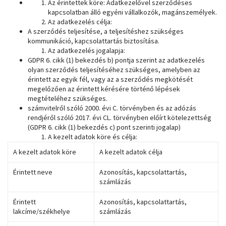
Az érintettek köre: Adatkezelővel szerződéses
kapcsolatban álló egyéni vállalkozók, magánszemélyek.
Az adatkezelés célja:
A szerződés teljesítése, a teljesítéshez szükséges
kommunikáció, kapcsolattartás biztosítása.
Az adatkezelés jogalapja:
GDPR 6. cikk (1) bekezdés b) pontja szerint az adatkezelés
olyan szerződés teljesítéséhez szükséges, amelyben az
érintett az egyik fél, vagy az a szerződés megkötését
megelőzően az érintett kérésére történő lépések
megtételéhez szükséges.
számvitelről szóló 2000. évi C. törvényben és az adózás
rendjéről szóló 2017. évi CL. törvényben előírt kötelezettség
(GDPR 6. cikk (1) bekezdés c) pont szerinti jogalap)
A kezelt adatok köre és célja:
A kezelt adatok köre
A kezelt adatok célja
Érintett neve
Azonosítás, kapcsolattartás,
számlázás
Érintett
Azonosítás, kapcsolattartás,
lakcíme/székhelye
számlázás