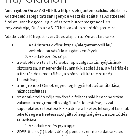
Amennyiben Ön az ASLER Kft. a https://elegantemobili.hu/ oldalán az
Adatkezelő szolgáltatásait igénybe veszi és ezáltal az Adatkezelő
által az Önnek egyedileg elkészített bútort megrendeli és
megvásárolja, Ön és az ASLER Kft. között szerződés jön létre.
Adatkezelő a létrejött szerződés alapján az Ön adatait kezeli.
Az érintettek köre: https://elegantemobili.hu/
weboldalon vásárló magánszemélyek.
Az adatkezelés célja:
a weboldalon található webshop szolgáltatás nyújtásának
biztosítása, a megrendelés, annak kiszolgálása, a vásárlás és
a fizetés dokumentálása, a számviteli kötelezettség
teljesítése;
a megrendelt Önnek egyedileg legyártott bútor átadása,
házhozszállítása.
Az adatkezelés célja továbbá a felhasználó beazonosítása,
valamint a megrendelt szolgáltatás teljesítése, azzal
kapcsolatos értesítések kiküldése a fizetés lebonyolításának
lehetősége a fizetési szolgáltató segítségével, a szerződés
teljesítése.
Az adatkezelés jogalapja:
GDPR 6. cikk (1) bekezdés b) pontja szerint az adatkezelés