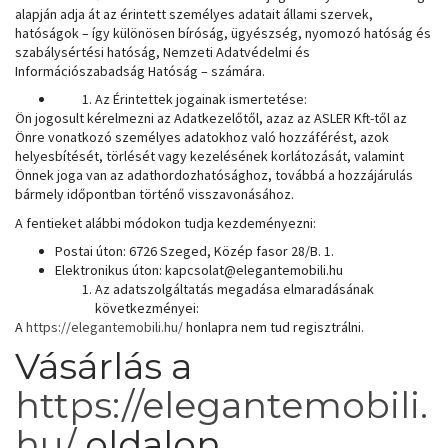
alapján adja át az érintett személyes adatait állami szervek,
hatóságok – így különösen bíróság, ügyészség, nyomozó hatóság és
szabálysértési hatóság, Nemzeti Adatvédelmi és
Információszabadság Hatóság – számára.
Az Érintettek jogainak ismertetése:
Ön jogosult kérelmezni az Adatkezelőtől, azaz az ASLER Kft-től az
Önre vonatkozó személyes adatokhoz való hozzáférést, azok
helyesbítését, törlését vagy kezelésének korlátozását, valamint
Önnek joga van az adathordozhatósághoz, továbbá a hozzájárulás
bármely időpontban történő visszavonásához.
A fentieket alábbi módokon tudja kezdeményezni:
Postai úton: 6726 Szeged, Közép fasor 28/B. 1.
Elektronikus úton: kapcsolat@elegantemobili.hu
Az adatszolgáltatás megadása elmaradásának
következményei:
A
https://elegantemobili.hu/
honlapra nem tud regisztrálni.
Vásárlás a
https://elegantemobili.
hu/
oldalon