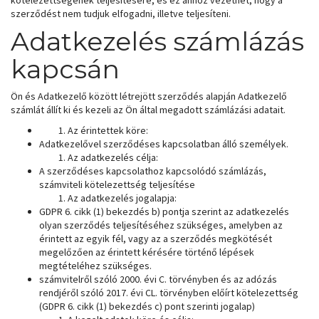
kötelezettségének teljesítésére, és ez ahhoz vezethet, hogy a
szerződést nem tudjuk elfogadni, illetve teljesíteni.
Adatkezelés számlázás
kapcsán
Ön és Adatkezelő között létrejött szerződés alapján Adatkezelő
számlát állít ki és kezeli az Ön által megadott számlázási adatait.
Az érintettek köre:
Adatkezelővel szerződéses kapcsolatban álló személyek.
Az adatkezelés célja:
A szerződéses kapcsolathoz kapcsolódó számlázás,
számviteli kötelezettség teljesítése
Az adatkezelés jogalapja:
GDPR 6. cikk (1) bekezdés b) pontja szerint az adatkezelés
olyan szerződés teljesítéséhez szükséges, amelyben az
érintett az egyik fél, vagy az a szerződés megkötését
megelőzően az érintett kérésére történő lépések
megtételéhez szükséges.
számvitelről szóló 2000. évi C. törvényben és az adózás
rendjéről szóló 2017. évi CL. törvényben előírt kötelezettség
(GDPR 6. cikk (1) bekezdés c) pont szerinti jogalap)