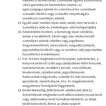
valamint a természetes személyek egyedi azonosítását
célzó genetikai és biometrikus adatok, az
egészségügyi adatok és a természetes személyek
szexuális életére vagy szexuális irányultságára
vonatkozó személyes adatok.
Egyéb adat: minden olyan adat, amely nem tartozik a
Személyes adat és a Különleges adat kategóriájába.
Adatvédelmi incidens: a biztonság olyan sérülése,
amely a továbbított, tárolt vagy más módon kezelt
személyes adatok véletlen vagy jogellenes
megsemmisítését, elvesztését, megváltoztatását,
jogosulatlan közlését vagy az azokhoz való jogosulatlan
hozzáférést eredményezi.
Irat: Art-ben meghatározott bizonylat, nyilvántartás, a
könyvvezetésről szóló jogszabályokban előírt könyvek,
nyilvántartások, továbbá a tervek, szerződések,
levelezések, nyilatkozatok, jegyzőkönyvek,
határozatok (végzések), számlák és más kivonatok,
igazolások, tanúsítványok, köz- és magánokiratok,
megjelenési formájuktól függetlenül.
Direkt Marketing (DM) hírlevél: adatkezelő által az
érintetteknek meghatározott időközönként postai levél
vagy elektronikus levél formában kiküldött, az általa
kínált bútorokról, illetve az általa nyújtott