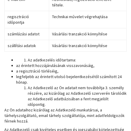
tétele.
regisztráció
Technikai művelet végrehajtása
időpontja
számlázási adatot
Vásárlási tranzakció könnyítése
szállítási adatok
Vásárlási tranzakció könnyítése
Az adatkezelés időtartama:
az érintett hozzájárulásának visszavonásáig,
a regisztráció törléséig,
legfeljebb az érintett utolsó bejelentkezésétől számított 24
hónap.
Az Adatkezelő az Ön adatait nem továbbítja 3. személy
részére, az kizárólag az Adatkezelő szerverén tárolódik
az Adatkezelő adatbázisában a fent megjelölt
időpontig.
Az Ön adataihoz kizárólag az Adatkezelő munkatársai, a
tárhelyszolgáltató, email tárhely szolgáltatója, mint adatfeldolgozók
férnek hozzá.
Az Adatkezelő csak kivételes esetben és jogszabályi kötelezettség