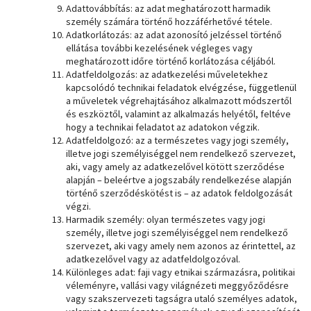
Adattovábbítás: az adat meghatározott harmadik
személy számára történő hozzáférhetővé tétele.
Adatkorlátozás: az adat azonosító jelzéssel történő
ellátása további kezelésének végleges vagy
meghatározott időre történő korlátozása céljából.
Adatfeldolgozás: az adatkezelési műveletekhez
kapcsolódó technikai feladatok elvégzése, függetlenül
a műveletek végrehajtásához alkalmazott módszertől
és eszköztől, valamint az alkalmazás helyétől, feltéve
hogy a technikai feladatot az adatokon végzik.
Adatfeldolgozó: az a természetes vagy jogi személy,
illetve jogi személyiséggel nem rendelkező szervezet,
aki, vagy amely az adatkezelővel kötött szerződése
alapján – beleértve a jogszabály rendelkezése alapján
történő szerződéskötést is – az adatok feldolgozását
végzi.
Harmadik személy: olyan természetes vagy jogi
személy, illetve jogi személyiséggel nem rendelkező
szervezet, aki vagy amely nem azonos az érintettel, az
adatkezelővel vagy az adatfeldolgozóval.
Különleges adat: faji vagy etnikai származásra, politikai
véleményre, vallási vagy világnézeti meggyőződésre
vagy szakszervezeti tagságra utaló személyes adatok,