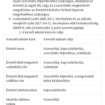
olyan szerződés teljesítéséhez szükséges, amelyben az
érintett az egyik fél, vagy az a szerződés megkötését
megelőzően az érintett kérésére történő lépések
megtételéhez szükséges.
számvitelről szóló 2000. évi C. törvényben és az adózás
rendjéről szóló 2017. évi CL. törvényben előírt kötelezettség
(GDPR 6. cikk (1) bekezdés c) pont szerinti jogalap)
A kezelt adatok köre és célja:
A kezelt adatok köre
A kezelt adatok célja
Érintett neve
Azonosítás, kapcsolattartás,
szerződés teljesítése, számlázás
Érintett által megadott
Azonosítás, kapcsolattartás,
számlázási cím
számlázás
Érintett által megadott
Szerződés teljesítés, a megrendelt
szállítási cím
bútor kézbesítése
Érintett telefonszáma
Kapcsolattartás
Vásárlás dátuma,
Azonosítás
száma