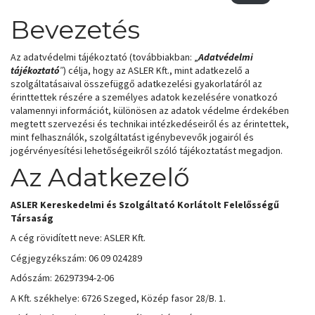
Bevezetés
Az adatvédelmi tájékoztató (továbbiakban: „
Adatvédelmi
tájékoztató
”
) célja, hogy az ASLER Kft., mint adatkezelő a
szolgáltatásaival összefüggő adatkezelési gyakorlatáról az
érinttettek részére a személyes adatok kezelésére vonatkozó
valamennyi információt, különösen az adatok védelme érdekében
megtett szervezési és technikai intézkedéseiről és az érintettek,
mint felhasználók, szolgáltatást igénybevevők jogairól és
jogérvényesítési lehetőségeikről szóló tájékoztatást megadjon.
Az Adatkezelő
ASLER Kereskedelmi és Szolgáltató Korlátolt Felelősségű
Társaság
A cég rövidített neve: ASLER Kft.
Cégjegyzékszám: 06 09 024289
Adószám: 26297394-2-06
A Kft. székhelye: 6726 Szeged, Közép fasor 28/B. 1.