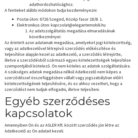
adathordozhatósághoz.
A fentieket alábbi módokon tudja kezdeményezni:
Postai úton: 6726 Szeged, Közép fasor 28/B. 1.
Elektronikus úton: kapcsolat@elegantemobili.hu
Az adatszolgáltatás megadása elmaradásának
következményei:
Az érintett azon adatainak megadása, amelyeket jogi kötelezettség,
vagy az adatkezelővel létrejövő szerződés előkészítése és
teljesítése alapján kezel az adatkezelő, a szerződés létrejötte,
illetve a szerződésből származó egyes kötelezettségek teljesítése
szempontjából kötelező. Ön nem köteles az adatok szolgáltatására.
A szükséges adatok megadása nélkül Adatkezelő nem képes a
szerződéssel összefüggésben vállalt vagy jogszabályban előírt
kötelezettségének teljesítésére, és ez ahhoz vezethet, hogy a
szerződést nem tudjuk elfogadni, illetve teljesíteni.
Egyéb szerződéses
kapcsolatok
Amennyiben Ön és az ASLER Kft. között szerződés jön létre az
Adatkezelő az Ön adatait kezeli.