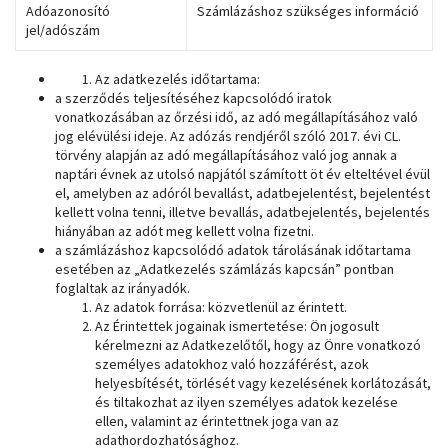
Adóazonosító
Számlázáshoz szükséges információ
jel/adószám
Az adatkezelés időtartama:
a szerződés teljesítéséhez kapcsolódó iratok
vonatkozásában az őrzési idő, az adó megállapításához való
jog elévülési ideje. Az adózás rendjéről szóló 2017. évi CL.
törvény alapján az adó megállapításához való jog annak a
naptári évnek az utolsó napjától számított öt év elteltével évül
el, amelyben az adóról bevallást, adatbejelentést, bejelentést
kellett volna tenni, illetve bevallás, adatbejelentés, bejelentés
hiányában az adót meg kellett volna fizetni.
a számlázáshoz kapcsolódó adatok tárolásának időtartama
esetében az „Adatkezelés számlázás kapcsán” pontban
foglaltak az irányadók.
Az adatok forrása: közvetlenül az érintett.
Az Érintettek jogainak ismertetése: Ön jogosult
kérelmezni az Adatkezelőtől, hogy az Önre vonatkozó
személyes adatokhoz való hozzáférést, azok
helyesbítését, törlését vagy kezelésének korlátozását,
és tiltakozhat az ilyen személyes adatok kezelése
ellen, valamint az érintettnek joga van az
adathordozhatósághoz.