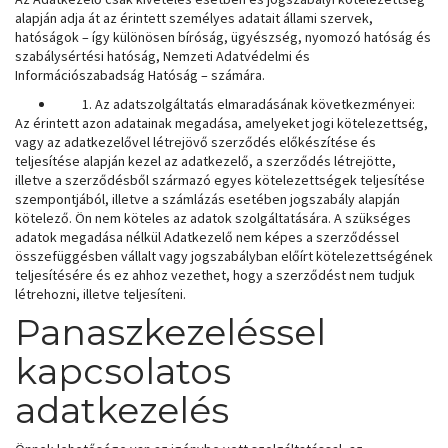
alapján adja át az érintett személyes adatait állami szervek,
hatóságok – így különösen bíróság, ügyészség, nyomozó hatóság és
szabálysértési hatóság, Nemzeti Adatvédelmi és
Információszabadság Hatóság – számára.
Az adatszolgáltatás elmaradásának következményei:
Az érintett azon adatainak megadása, amelyeket jogi kötelezettség,
vagy az adatkezelővel létrejövő szerződés előkészítése és
teljesítése alapján kezel az adatkezelő, a szerződés létrejötte,
illetve a szerződésből származó egyes kötelezettségek teljesítése
szempontjából, illetve a számlázás esetében jogszabály alapján
kötelező. Ön nem köteles az adatok szolgáltatására. A szükséges
adatok megadása nélkül Adatkezelő nem képes a szerződéssel
összefüggésben vállalt vagy jogszabályban előírt kötelezettségének
teljesítésére és ez ahhoz vezethet, hogy a szerződést nem tudjuk
létrehozni, illetve teljesíteni.
Panaszkezeléssel
kapcsolatos
adatkezelés