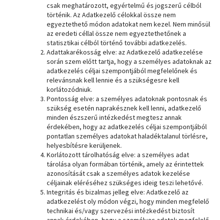
csak meghatározott, egyértelmű és jogszerű célból
történik. Az Adatkezelő célokkal össze nem
egyeztethető módon adatokat nem kezel. Nem minősül
az eredeti céllal össze nem egyeztethetőnek a
statisztikai célból történő további adatkezelés.
Adattakarékosság elve: az Adatkezelő adatkezelése
során szem előtt tartja, hogy a személyes adatoknak az
adatkezelés céljai szempontjából megfelelőnek és
relevánsnak kell lennie és a szükségesre kell
korlátozódniuk.
Pontosság elve: a személyes adatoknak pontosnak és
szükség esetén naprakésznek kell lenni, adatkezelő
minden észszerű intézkedést megtesz annak
érdekében, hogy az adatkezelés céljai szempontjából
pontatlan személyes adatokat haladéktalanul törlésre,
helyesbítésre kerüljenek.
Korlátozott tárolhatóság elve: a személyes adat
tárolása olyan formában történik, amely az érintettek
azonosítását csak a személyes adatok kezelése
céljainak eléréséhez szükséges ideig teszi lehetővé.
Integritás és bizalmas jelleg elve: Adatkezelő az
adatkezelést oly módon végzi, hogy minden megfelelő
technikai és/vagy szervezési intézkedést biztosít