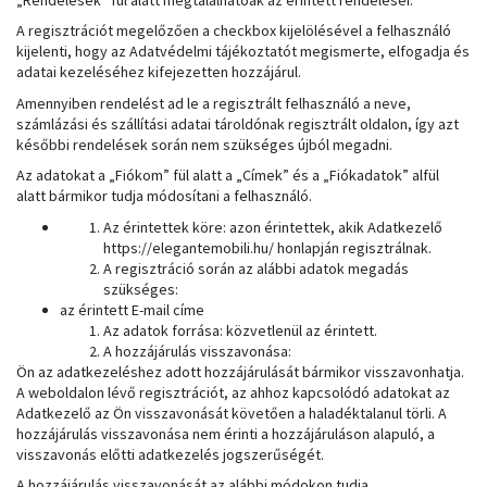
A regisztrációt megelőzően a checkbox kijelölésével a felhasználó
kijelenti, hogy az Adatvédelmi tájékoztatót megismerte, elfogadja és
adatai kezeléséhez kifejezetten hozzájárul.
Amennyiben rendelést ad le a regisztrált felhasználó a neve,
számlázási és szállítási adatai tároldónak regisztrált oldalon, így azt
későbbi rendelések során nem szükséges újból megadni.
Az adatokat a „Fiókom” fül alatt a „Címek” és a „Fiókadatok” alfül
alatt bármikor tudja módosítani a felhasználó.
Az érintettek köre: azon érintettek, akik Adatkezelő
https://elegantemobili.hu/ honlapján regisztrálnak.
A regisztráció során az alábbi adatok megadás
szükséges:
az érintett E-mail címe
Az adatok forrása: közvetlenül az érintett.
A hozzájárulás visszavonása:
Ön az adatkezeléshez adott hozzájárulását bármikor visszavonhatja.
A weboldalon lévő regisztrációt, az ahhoz kapcsolódó adatokat az
Adatkezelő az Ön visszavonását követően a haladéktalanul törli. A
hozzájárulás visszavonása nem érinti a hozzájáruláson alapuló, a
visszavonás előtti adatkezelés jogszerűségét.
A hozzájárulás visszavonását az alábbi módokon tudja