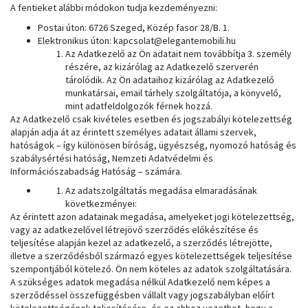
A fentieket alábbi módokon tudja kezdeményezni:
Postai úton: 6726 Szeged, Közép fasor 28/B. 1.
Elektronikus úton: kapcsolat@elegantemobili.hu
Az Adatkezelő az Ön adatait nem továbbítja 3. személy
részére, az kizárólag az Adatkezelő szerverén
tárolódik. Az Ön adataihoz kizárólag az Adatkezelő
munkatársai, email tárhely szolgáltatója, a könyvelő,
mint adatfeldolgozók férnek hozzá.
Az Adatkezelő csak kivételes esetben és jogszabályi kötelezettség
alapján adja át az érintett személyes adatait állami szervek,
hatóságok – így különösen bíróság, ügyészség, nyomozó hatóság és
szabálysértési hatóság, Nemzeti Adatvédelmi és
Információszabadság Hatóság – számára.
Az adatszolgáltatás megadása elmaradásának
következményei:
Az érintett azon adatainak megadása, amelyeket jogi kötelezettség,
vagy az adatkezelővel létrejövő szerződés előkészítése és
teljesítése alapján kezel az adatkezelő, a szerződés létrejötte,
illetve a szerződésből származó egyes kötelezettségek teljesítése
szempontjából kötelező. Ön nem köteles az adatok szolgáltatására.
A szükséges adatok megadása nélkül Adatkezelő nem képes a
szerződéssel összefüggésben vállalt vagy jogszabályban előírt