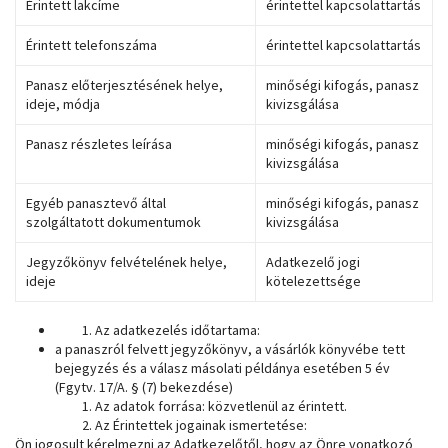
Érintett lakcíme
érintettel kapcsolattartás
Érintett telefonszáma
érintettel kapcsolattartás
Panasz előterjesztésének helye,
minőségi kifogás, panasz
ideje, módja
kivizsgálása
Panasz részletes leírása
minőségi kifogás, panasz
kivizsgálása
Egyéb panasztevő által
minőségi kifogás, panasz
szolgáltatott dokumentumok
kivizsgálása
Jegyzőkönyv felvételének helye,
Adatkezelő jogi
ideje
kötelezettsége
Az adatkezelés időtartama:
a panaszról felvett jegyzőkönyv, a vásárlók könyvébe tett
bejegyzés és a válasz másolati példánya esetében 5 év
(Fgytv. 17/A. § (7) bekezdése)
Az adatok forrása: közvetlenül az érintett.
Az Érintettek jogainak ismertetése:
Ön jogosult kérelmezni az Adatkezelőtől, hogy az Önre vonatkozó