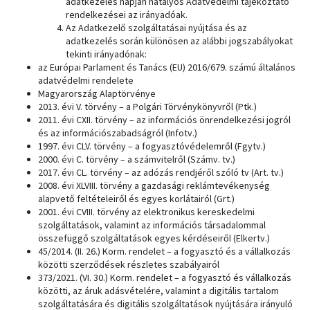
adatkezelés napján hatályos Adatvédelmi tájékoztató
rendelkezései az irányadóak.
Az Adatkezelő szolgáltatásai nyújtása és az
adatkezelés során különösen az alábbi jogszabályokat
tekinti irányadónak:
az Európai Parlament és Tanács (EU) 2016/679. számú általános
adatvédelmi rendelete
Magyarország Alaptörvénye
2013. évi V. törvény – a Polgári Törvénykönyvről (Ptk.)
2011. évi CXII. törvény – az információs önrendelkezési jogról
és az információszabadságról (Infotv.)
1997. évi CLV. törvény – a fogyasztóvédelemről (Fgytv.)
2000. évi C. törvény – a számvitelről (Számv. tv.)
2017. évi CL. törvény – az adózás rendjéről szóló tv (Art. tv.)
2008. évi XLVIII. törvény a gazdasági reklámtevékenység
alapvető feltételeiről és egyes korlátairól (Grt.)
2001. évi CVIII. törvény az elektronikus kereskedelmi
szolgáltatások, valamint az információs társadalommal
összefüggő szolgáltatások egyes kérdéseiről (Elkertv.)
45/2014. (II. 26.) Korm. rendelet – a fogyasztó és a vállalkozás
közötti szerződések részletes szabályairól
373/2021. (VI. 30.) Korm. rendelet – a fogyasztó és vállalkozás
közötti, az áruk adásvételére, valamint a digitális tartalom
szolgáltatására és digitális szolgáltatások nyújtására irányuló