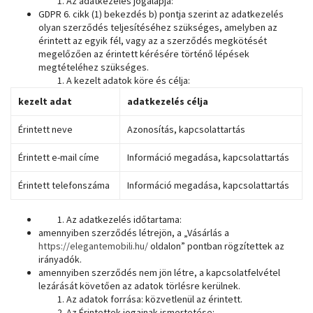
Az adatkezelés jogalapja:
GDPR 6. cikk (1) bekezdés b) pontja szerint az adatkezelés
olyan szerződés teljesítéséhez szükséges, amelyben az
érintett az egyik fél, vagy az a szerződés megkötését
megelőzően az érintett kérésére történő lépések
megtételéhez szükséges.
A kezelt adatok köre és célja:
kezelt adat
adatkezelés célja
Érintett neve
Azonosítás, kapcsolattartás
Érintett e-mail címe
Információ megadása, kapcsolattartás
Érintett telefonszáma
Információ megadása, kapcsolattartás
Az adatkezelés időtartama:
amennyiben szerződés létrejön, a „Vásárlás a
https://elegantemobili.hu/
oldalon” pontban rögzítettek az
irányadók.
amennyiben szerződés nem jön létre, a kapcsolatfelvétel
lezárását követően az adatok törlésre kerülnek.
Az adatok forrása: közvetlenül az érintett.
Az Érintettek jogainak ismertetése: