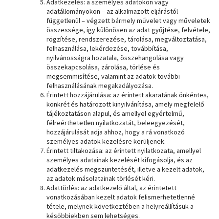
Adatkezelés: a személyes adatokon vagy
adatállományokon – az alkalmazott eljárástól
függetlenül – végzett bármely művelet vagy műveletek
összessége, így különösen az adat gyűjtése, felvétele,
rögzítése, rendszerezése, tárolása, megváltoztatása,
felhasználása, lekérdezése, továbbítása,
nyilvánosságra hozatala, összehangolása vagy
összekapcsolása, zárolása, törlése és
megsemmisítése, valamint az adatok további
felhasználásának megakadályozása.
Érintett hozzájárulása: az érintett akaratának önkéntes,
konkrét és határozott kinyilvánítása, amely megfelelő
tájékoztatáson alapul, és amellyel egyértelmű,
félreérthetetlen nyilatkozatát, beleegyezését,
hozzájárulását adja ahhoz, hogy a rá vonatkozó
személyes adatok kezelésre kerüljenek.
Érintett tiltakozása: az érintett nyilatkozata, amellyel
személyes adatainak kezelését kifogásolja, és az
adatkezelés megszüntetését, illetve a kezelt adatok,
az adatok másolatainak törlését kéri.
Adattörlés: az adatkezelő által, az érintetett
vonatkozásában kezelt adatok felismerhetetlenné
tétele, melynek következtében a helyreállításuk a
későbbiekben sem lehetséges.