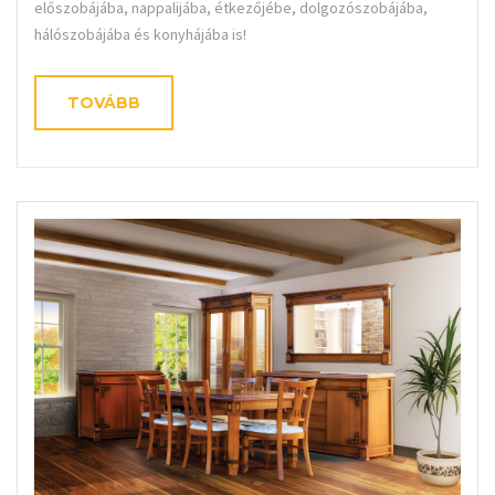
előszobájába, nappalijába, étkezőjébe, dolgozószobájába,
hálószobájába és konyhájába is!
TOVÁBB