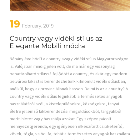
19
February, 2019
Country vagy vidéki stílus az
Elegante Mobili módra
Néhány éve hódít a country avagy vidéki stílus Magyarországon
is. Valójában mindig jelen volt, de ma már egy viszonylag
behatárolható stílussá fejlődött a country, és akár egy modern
belvárosi lakást is berendezhetünk kifinomult vidéki stílusban,
anélkül, hogy az provinciálisnak hasson. De mi is az a country? A
country vagy vidéki stílus leginkább a természetes anyagok
használatáról szól, a kistelepülésekre, községekre, tanyai
életre jellemző lakberendezési megoldásokból, tárgyakból
merít ihletet vagy használja azokat. Egy szépen pácolt
mennyezetgerenda, egy igényesen elkészített csipketerítő,
kövek, tégla, valódi fa, tehát a természetes anyagok használata