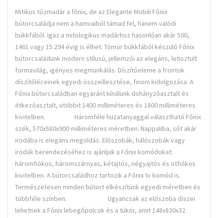
Mitikus tűzmadár a főnix, de az Elegante Mobili Főnix
bútorcsaládja nem a hamvaiból támad fel, hanem valódi
bükkfából. Igaz a mitologikus madárhoz hasonlóan akár 500,
1461 vagy 15.294 évig is élhet. Tömör bükkfából készülő Főnix
bútorcsaládunk modern stílusú, jellemzői az elegáns, letisztult
formavilág, igényes megmunkálás. Díszítőeleme a frontok
díszítőléceinek egyedi összeillesztése, finom kidolgozása. A
Főnix bútorcsaládban egyaránt kínálunk dohányzóasztalt és
étkezőasztalt, utóbbit 1400 milliméteres és 1800 milliméteres
kivitelben. Háromféle huzatanyaggal választható Főnix
szék, 570x580x900 milliméteres méretben. Nappaliba, sőt akár
irodába is elegáns megoldás. Előszobák, hálószobák vagy
irodák berendezéséhez is ajánljuk a Főnix komódokat:
háromfiókos, háromszárnyas, kétajtós, négyajtós és ötfiókos
kivitelben. A bútorcsaládhoz tartozik a Főnix tv komód is.
Természetesen minden bútort elkészítünk egyedi méretben és
többféle színben. Ugyancsak az előszoba díszei
lehetnek a Főnix lebegőpolcok és a tükör, amit 148x830x32