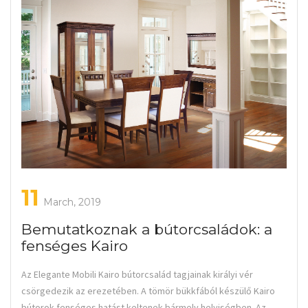
11
March, 2019
Bemutatkoznak a bútorcsaládok: a
fenséges Kairo
Az Elegante Mobili Kairo bútorcsalád tagjainak királyi vér
csörgedezik az erezetében. A tömör bükkfából készülő Kairo
bútorok fenséges hatást keltenek bármely helyiségben. Az