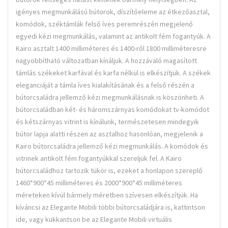
igényes megmunkálású bútorok, díszítőeleme az étkezőasztal,
komódok, széktámlák felső íves peremrészén megjelenő
egyedi kézi megmunkálás, valamint az antikolt fém fogantyúk. A
Kairo asztalt 1400 milliméteres és 1400-ről 1800 milliméteresre
nagyobbítható változatban kínáljuk. A hozzávaló magasított
támlás székeket karfával és karfa nélkül is elkészítjük. A székek
eleganciáját a támla íves kialakításának és a felső részén a
bútorcsaládra jellemző kézi megmunkálásnak is köszönheti. A
bútorcsaládban két- és háromszárnyas komódokat tv-komódot
és kétszárnyas vitrint is kínálunk, természetesen mindegyik
bútor lapja alatti részen az asztalhoz hasonlóan, megjelenik a
Kairo bútorcsaládra jellemző kézi megmunkálás. A komódok és
vitrinek antikolt fém fogantyúkkal szereljük fel. A Kairo
bútorcsaládhoz tartozik tükör is, ezeket a honlapon szereplő
1460*900*45 milliméteres és 2000*900*45 milliméteres
méreteken kívül bármely méretben szívesen elkészítjük. Ha
kíváncsi az Elegante Mobili többi bútorcsaládjára is, kattintson
ide, vagy kukkantson be az Elegante Mobili virtuális