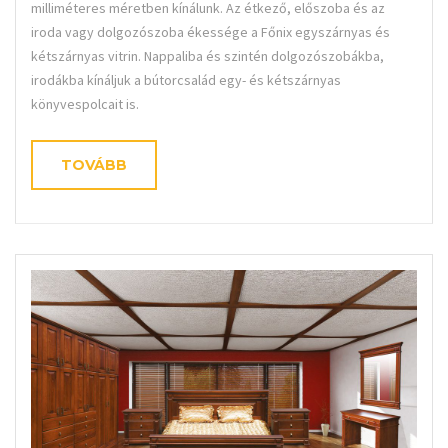
milliméteres méretben kínálunk. Az étkező, előszoba és az
iroda vagy dolgozószoba ékessége a Főnix egyszárnyas és
kétszárnyas vitrin. Nappaliba és szintén dolgozószobákba,
irodákba kínáljuk a bútorcsalád egy- és kétszárnyas
könyvespolcait is.
TOVÁBB