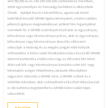
amit 90/200-as és 140-160-180/200 centiméteres méretben,
tehát egyszemélyes és franciaágy kivitelben is elkészítünk
Önnek. Ajánljuk hozzá a háromfiókos, ugyancsak tömör
bükkfából készülő GRAND éjjeliszekrényeket, a bútorcsaládra
jellemző igényes megmunkálással, antikolt fém fogantyúkkal
szerelünk fel. A GRAND szekrények közül akár az egyszárnyas,
kétszárnyas vagy háromszárnyas polcos, akár az egyszárnyas,
kétszárnyas vagy háromszárnyas akasztós változatot
választjuk: a minőség és az elegáns polgári miliő költözik
otthonunkba. A bútorcsalád fésülködőasztala a hozzá illő GRAND
tükörrel kombinálva a hálószoba vagy az előszoba éke lehet.
Akárcsak két- vagy háromszárnyas komódra szánt két- vagy
háromajtós üveges felépítmény.Lakásunk étkezőjében
nagyszerű választás a GRAND vitrin, a GRAND székek és a
többféle méretben, akár szétnyithatóra készített étkezőasztal
is. Ide kattintva megtekintheti a GRAND bútorcsalád teljes
választékát.