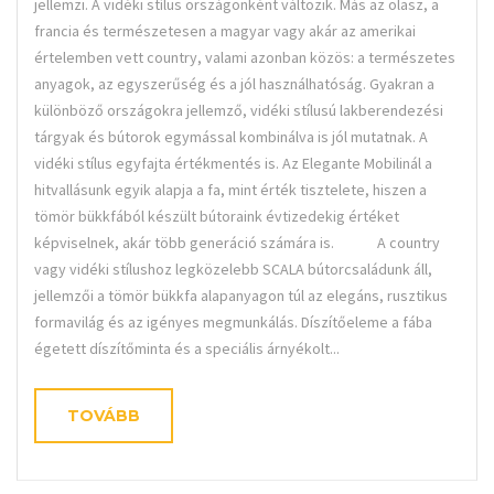
jellemzi. A vidéki stílus országonként változik. Más az olasz, a
francia és természetesen a magyar vagy akár az amerikai
értelemben vett country, valami azonban közös: a természetes
anyagok, az egyszerűség és a jól használhatóság. Gyakran a
különböző országokra jellemző, vidéki stílusú lakberendezési
tárgyak és bútorok egymással kombinálva is jól mutatnak. A
vidéki stílus egyfajta értékmentés is. Az Elegante Mobilinál a
hitvallásunk egyik alapja a fa, mint érték tisztelete, hiszen a
tömör bükkfából készült bútoraink évtizedekig értéket
képviselnek, akár több generáció számára is. A country
vagy vidéki stílushoz legközelebb SCALA bútorcsaládunk áll,
jellemzői a tömör bükkfa alapanyagon túl az elegáns, rusztikus
formavilág és az igényes megmunkálás. Díszítőeleme a fába
égetett díszítőminta és a speciális árnyékolt...
TOVÁBB