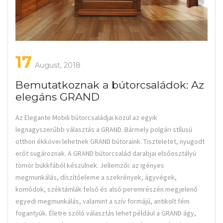
17
August, 2018
Bemutatkoznak a bútorcsaládok: Az
elegáns GRAND
Az Elegante Mobili bútorcsaládjai közül az egyik
legnagyszerűbb választás a GRAND. Bármely polgári stílusú
otthon ékkövei lehetnek GRAND bútoraink. Tiszteletet, nyugodt
erőt sugároznak. A GRAND bútorcsalád darabjai elsőosztályú
tömör bükkfából készülnek. Jellemzői: az igényes
megmunkálás, díszítőeleme a szekrények, ágyvégek,
komódok, széktámlák felső és alsó peremrészén megjelenő
egyedi megmunkálás, valamint a szív formájú, antikolt fém
fogantyúk. Életre szóló választás lehet például a GRAND ágy,