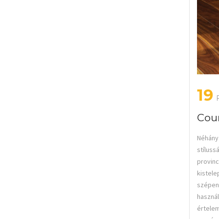
19
Coun
Néhány 
stíluss
provinc
kistele
szépen 
használ
értelem