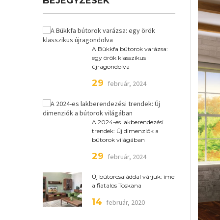
BEJEGYZÉSEK
A Bükkfa bútorok varázsa:
egy örök klasszikus
újragondolva
29
február, 2024
A 2024-es lakberendezési
trendek: Új dimenziók a
bútorok világában
29
február, 2024
Új bútorcsaláddal várjuk: íme
a fiatalos Toskana
14
február, 2020