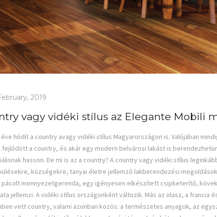
February, 2019
try vagy vidéki stílus az Elegante Mobili 
éve hódít a country avagy vidéki stílus Magyarországon is. Valójában mindi
á fejlődött a country, és akár egy modern belvárosi lakást is berendezhetünk
iálisnak hasson. De mi is az a country? A country vagy vidéki stílus legink
pülésekre, községekre, tanyai életre jellemző lakberendezési megoldásokbó
pácolt mennyezetgerenda, egy igényesen elkészített csipketerítő, kövek,
ata jellemzi. A vidéki stílus országonként változik. Más az olasz, a franci
ben vett country, valami azonban közös: a természetes anyagok, az egysz