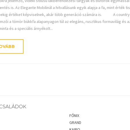
kra jellemző, vidéki stílusú lakberendezési tárgyak és bútorok egymással ko
ntés is. Az Elegante Mobilinál a hitvallásunk egyik alapja a fa, mint érték t
dekig értéket képviselnek, akár több generáció számára is. A country v
llemzői a tömör bükkfa alapanyagon túl az elegáns, rusztikus formavilág és
minta és a speciális árnyékolt...
OVÁBB
CSALÁDOK
FŐNIX
GRAND
KAIRO