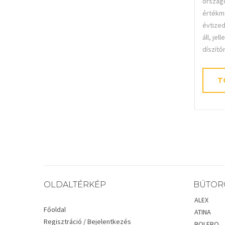
országo
értékme
évtize
áll, je
díszítő
T
OLDALTÉRKÉP
BÚTOR
ALEX
Főoldal
ATINA
Regisztráció / Bejelentkezés
BOLERO