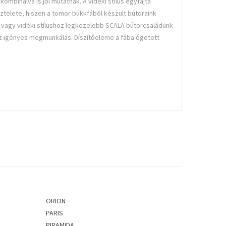
mbinálva is jól mutatnak. A vidéki stílus egyfajta
isztelete, hiszen a tömör bükkfából készült bútoraink
agy vidéki stílushoz legközelebb SCALA bútorcsaládunk
 az igényes megmunkálás. Díszítőeleme a fába égetett
ORION
PARIS
PIRAMIDA