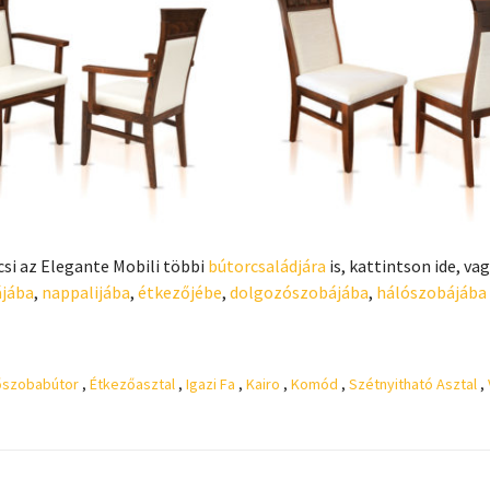
csi az Elegante Mobili többi
bútorcsaládjára
is, kattintson ide, va
ájába
,
nappalijába
,
étkezőjébe
,
dolgozószobájába
,
hálószobájába
őszobabútor
,
Étkezőasztal
,
Igazi Fa
,
Kairo
,
Komód
,
Szétnyitható Asztal
,