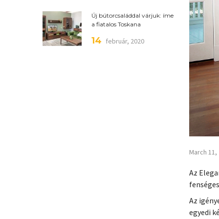
Új bútorcsaláddal várjuk: íme
a fiatalos Toskana
14
február, 2020
March 11,
Az Elega
fenséges
Az igény
egyedi k