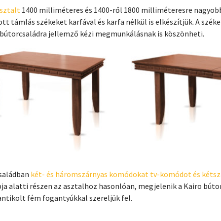
sztalt
1400 milliméteres és 1400-ről 1800 milliméteresre nagyobb
t támlás székeket karfával és karfa nélkül is elkészítjük. A széke
 bútorcsaládra jellemző kézi megmunkálásnak is köszönheti.
családban
két- és háromszárnyas komódokat tv-komódot és kétszár
pja alatti részen az asztalhoz hasonlóan, megjelenik a Kairo bú
antikolt fém fogantyúkkal szereljük fel.