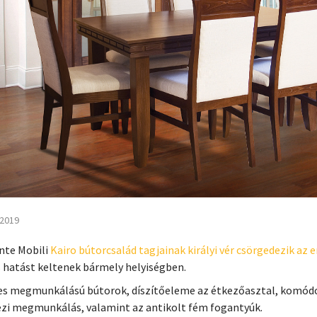
 2019
nte Mobili
Kairo bútorcsalád tagjainak királyi vér csörgedezik az
 hatást keltenek bármely helyiségben.
es megmunkálású bútorok, díszítőeleme az étkezőasztal, komód
ézi megmunkálás, valamint az antikolt fém fogantyúk.