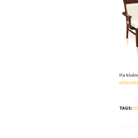
Ha kíván
előszob
TAGS:
El