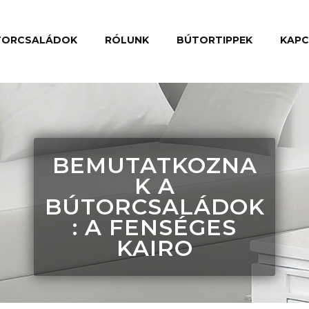
TORCSALÁDOK
RÓLUNK
BÚTORTIPPEK
KAP
BEMUTATKOZNA
K A
BÚTORCSALÁDOK
: A FENSÉGES
KAIRO