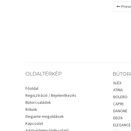
Previ
OLDALTÉRKÉP
BÚTOR
ALEX
Főoldal
ATINA
Regisztráció / Bejelentkezés
BOLERO
Bútorcsaládok
CAPRI
Rólunk
DANONE
Elegante megoldások
DELTA
Kapcsolat
ELEGANCE
Adatvédelmi tájékoztató