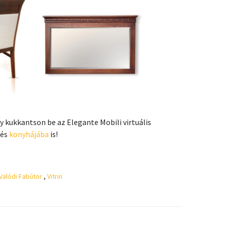
gy kukkantson be az Elegante Mobili virtuális
és
konyhájába
is!
Valódi Fabútor
,
Vitrin