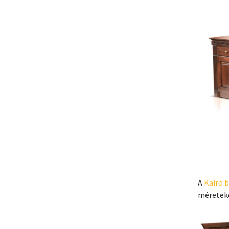
A
Kairo b
méreteke