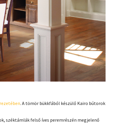
 erezetében
. A tömör bükkfából készülő Kairo bútorok
ok, széktámlák felső íves peremrészén megjelenő