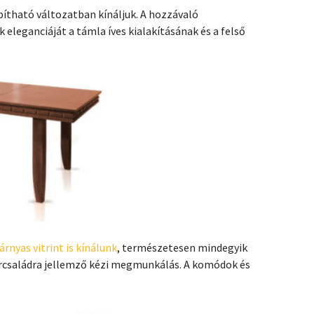
ítható változatban kínáljuk. A hozzávaló
k eleganciáját a támla íves kialakításának és a felső
nyas vitrint is kínálunk
, természetesen mindegyik
torcsaládra jellemző kézi megmunkálás. A komódok és