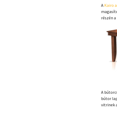
A
Kairo a
magasítot
részén a
A bútor
bútor la
vitrinek 