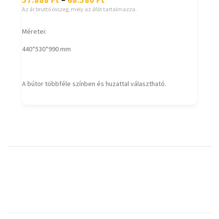
Az ár bruttó összeg, mely az áfát tartalmazza.
Méretei:
440*530*990 mm
A bútor többféle színben és huzattal választható.