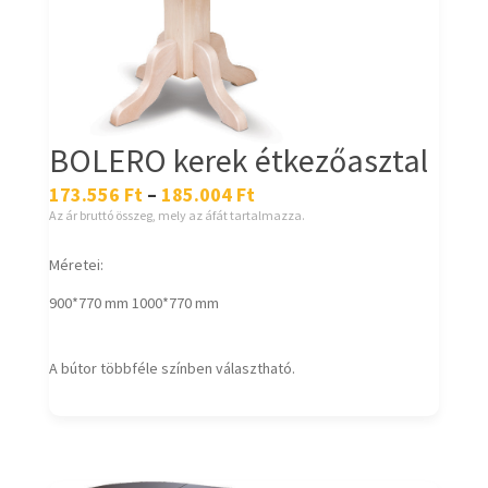
BOLERO kerek étkezőasztal
173.556
Ft
–
185.004
Ft
Az ár bruttó összeg, mely az áfát tartalmazza.
Méretei:
900*770 mm 1000*770 mm
A bútor többféle színben választható.