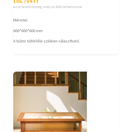
106.704
Ft
Az ár bruttó összeg, mely az áfát tartalmazza.
Méretei:
600*600*600 mm
A bútor többféle színben választható.