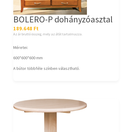
BOLERO-P dohányzóasztal
189.648
Ft
Az ár bruttó összeg, mely az áfát tartalmazza.
Méretei:
600*600*600 mm
A bútor többféle színben választható.