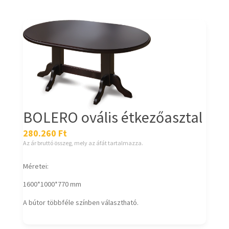
BOLERO ovális étkezőasztal
280.260
Ft
Az ár bruttó összeg, mely az áfát tartalmazza.
Méretei:
1600*1000*770 mm
A bútor többféle színben választható.