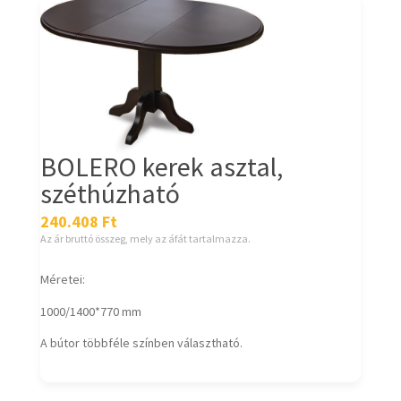
BOLERO kerek asztal,
széthúzható
240.408
Ft
Az ár bruttó összeg, mely az áfát tartalmazza.
Méretei:
1000/1400*770 mm
A bútor többféle színben választható.