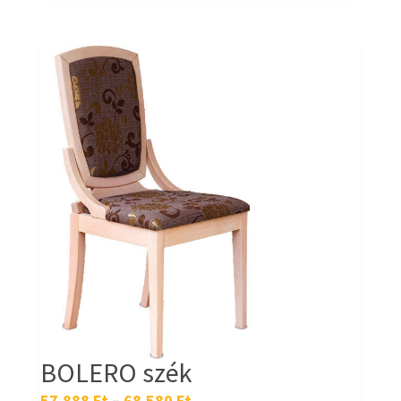
BOLERO szék
57.888
Ft
–
68.580
Ft