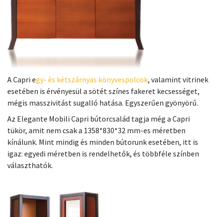
A Capri e
gy- és kétszárnyas könyvespolcok
, valamint vitrinek
esetében is érvényesül a sötét színes fakeret kecsességet,
mégis masszivitást sugalló hatása. Egyszerűen gyönyörű.
Az Elegante Mobili Capri bútorcsalád tagja még a Capri
tükör, amit nem csak a 1358*830*32 mm-es méretben
kínálunk. Mint mindig és minden bútorunk esetében, itt is
igaz: egyedi méretben is rendelhetők, és többféle színben
választhatók.