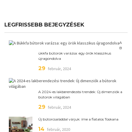
LEGFRISSEBB BEJEGYZÉSEK
A
B
ükkfa bútorok varázsa: egy örök klasszikus
újragondolva
29
február, 2024
A 2024-es lakberendezési trendek: Új dimenziók a
bútorok világában
29
február, 2024
Új bútorcsaláddal várjuk: íme a fiatalos Toskana
14
február, 2020