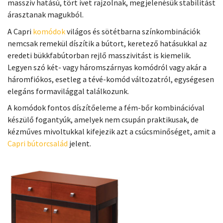
masszív hatású, tört ívet rajzolnak, megjelenésük stabilitást
árasztanak magukból.
A Capri
komódok
világos és sötétbarna színkombinációk
nemcsak remekül díszítik a bútort, keretező hatásukkal az
eredeti bükkfabútorban rejlő masszivitást is kiemelik.
Legyen szó két- vagy háromszárnyas komódról vagy akár a
háromfiókos, esetleg a tévé-komód változatról, egységesen
elegáns formavilággal találkozunk.
A komódok fontos díszítőeleme a fém-bőr kombinációval
készülő fogantyúk, amelyek nem csupán praktikusak, de
kézműves mivoltukkal kifejezik azt a csúcsminőséget, amit a
Capri bútorcsalád
jelent.