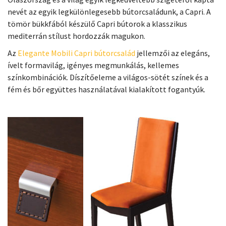
nevét az egyik legkülönlegesebb bútorcsaládunk, a Capri. A
tömör bükkfából készülő Capri bútorok a klasszikus
mediterrán stílust hordozzák magukon.
Az
Elegante Mobili Capri bútorcsalád
jellemzői az elegáns,
ívelt formavilág, igényes megmunkálás, kellemes
színkombinációk. Díszítőeleme a világos-sötét színek és a
fém és bőr együttes használatával kialakított fogantyúk.