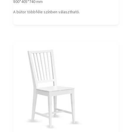
800*405*740 mm
A bútor többféle színben választható.