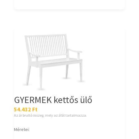
GYERMEK kettős ülő
54.432
Ft
Az ár bruttó összeg, mely az áfát tartalmazza.
Méretei: