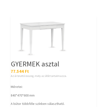
GYERMEK asztal
77.544
Ft
Az ár bruttó összeg, mely az áfát tartalmazza.
Méretei:
840*470*600 mm
A bútor többféle színben választható.