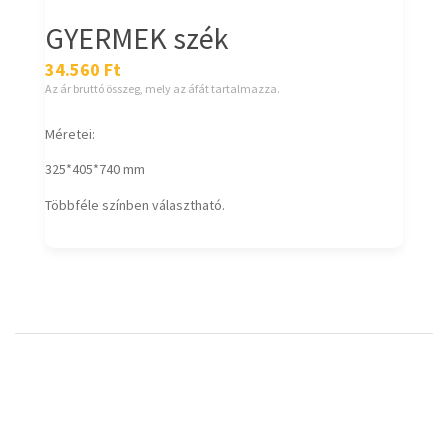
GYERMEK szék
34.560
Ft
Az ár bruttó összeg, mely az áfát tartalmazza.
Méretei:
325*405*740 mm
Többféle színben választható.