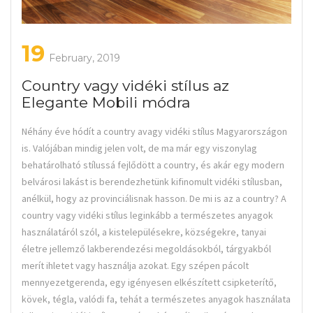
19
February, 2019
Country vagy vidéki stílus az
Elegante Mobili módra
Néhány éve hódít a country avagy vidéki stílus Magyarországon
is. Valójában mindig jelen volt, de ma már egy viszonylag
behatárolható stílussá fejlődött a country, és akár egy modern
belvárosi lakást is berendezhetünk kifinomult vidéki stílusban,
anélkül, hogy az provinciálisnak hasson. De mi is az a country? A
country vagy vidéki stílus leginkább a természetes anyagok
használatáról szól, a kistelepülésekre, községekre, tanyai
életre jellemző lakberendezési megoldásokból, tárgyakból
merít ihletet vagy használja azokat. Egy szépen pácolt
mennyezetgerenda, egy igényesen elkészített csipketerítő,
kövek, tégla, valódi fa, tehát a természetes anyagok használata