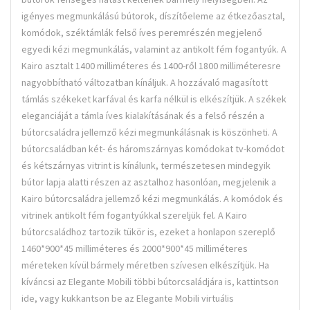
igényes megmunkálású bútorok, díszítőeleme az étkezőasztal,
komódok, széktámlák felső íves peremrészén megjelenő
egyedi kézi megmunkálás, valamint az antikolt fém fogantyúk. A
Kairo asztalt 1400 milliméteres és 1400-ről 1800 milliméteresre
nagyobbítható változatban kínáljuk. A hozzávaló magasított
támlás székeket karfával és karfa nélkül is elkészítjük. A székek
eleganciáját a támla íves kialakításának és a felső részén a
bútorcsaládra jellemző kézi megmunkálásnak is köszönheti. A
bútorcsaládban két- és háromszárnyas komódokat tv-komódot
és kétszárnyas vitrint is kínálunk, természetesen mindegyik
bútor lapja alatti részen az asztalhoz hasonlóan, megjelenik a
Kairo bútorcsaládra jellemző kézi megmunkálás. A komódok és
vitrinek antikolt fém fogantyúkkal szereljük fel. A Kairo
bútorcsaládhoz tartozik tükör is, ezeket a honlapon szereplő
1460*900*45 milliméteres és 2000*900*45 milliméteres
méreteken kívül bármely méretben szívesen elkészítjük. Ha
kíváncsi az Elegante Mobili többi bútorcsaládjára is, kattintson
ide, vagy kukkantson be az Elegante Mobili virtuális