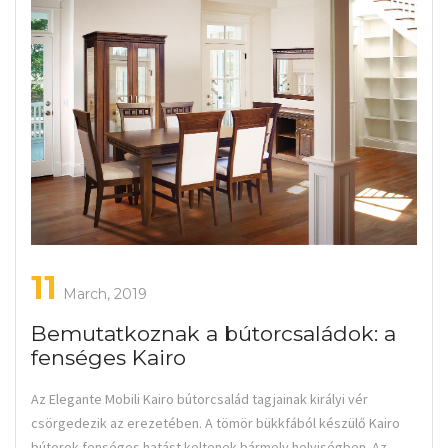
11
March, 2019
Bemutatkoznak a bútorcsaládok: a
fenséges Kairo
Az Elegante Mobili Kairo bútorcsalád tagjainak királyi vér
csörgedezik az erezetében. A tömör bükkfából készülő Kairo
bútorok fenséges hatást keltenek bármely helyiségben. Az