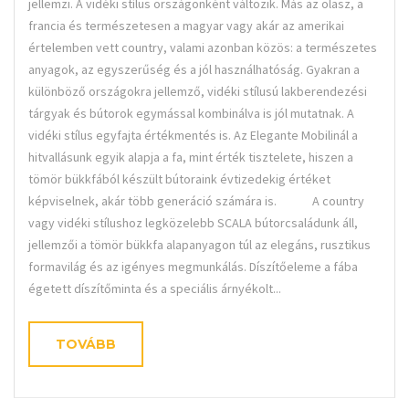
jellemzi. A vidéki stílus országonként változik. Más az olasz, a
francia és természetesen a magyar vagy akár az amerikai
értelemben vett country, valami azonban közös: a természetes
anyagok, az egyszerűség és a jól használhatóság. Gyakran a
különböző országokra jellemző, vidéki stílusú lakberendezési
tárgyak és bútorok egymással kombinálva is jól mutatnak. A
vidéki stílus egyfajta értékmentés is. Az Elegante Mobilinál a
hitvallásunk egyik alapja a fa, mint érték tisztelete, hiszen a
tömör bükkfából készült bútoraink évtizedekig értéket
képviselnek, akár több generáció számára is. A country
vagy vidéki stílushoz legközelebb SCALA bútorcsaládunk áll,
jellemzői a tömör bükkfa alapanyagon túl az elegáns, rusztikus
formavilág és az igényes megmunkálás. Díszítőeleme a fába
égetett díszítőminta és a speciális árnyékolt...
TOVÁBB