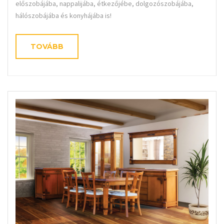
előszobájába, nappalijába, étkezőjébe, dolgozószobájába,
hálószobájába és konyhájába is!
TOVÁBB