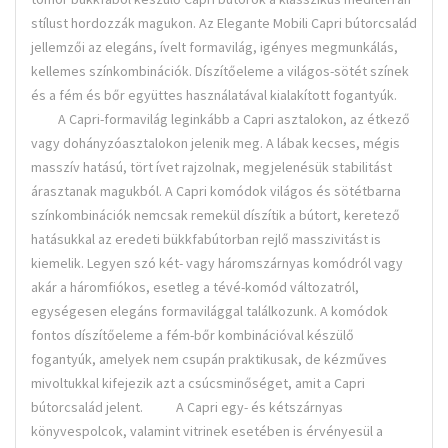
stílust hordozzák magukon. Az Elegante Mobili Capri bútorcsalád
jellemzői az elegáns, ívelt formavilág, igényes megmunkálás,
kellemes színkombinációk. Díszítőeleme a világos-sötét színek
és a fém és bőr együttes használatával kialakított fogantyúk.
A Capri-formavilág leginkább a Capri asztalokon, az étkező
vagy dohányzóasztalokon jelenik meg. A lábak kecses, mégis
masszív hatású, tört ívet rajzolnak, megjelenésük stabilitást
árasztanak magukból. A Capri komódok világos és sötétbarna
színkombinációk nemcsak remekül díszítik a bútort, keretező
hatásukkal az eredeti bükkfabútorban rejlő masszivitást is
kiemelik. Legyen szó két- vagy háromszárnyas komódról vagy
akár a háromfiókos, esetleg a tévé-komód változatról,
egységesen elegáns formavilággal találkozunk. A komódok
fontos díszítőeleme a fém-bőr kombinációval készülő
fogantyúk, amelyek nem csupán praktikusak, de kézműves
mivoltukkal kifejezik azt a csúcsminőséget, amit a Capri
bútorcsalád jelent. A Capri egy- és kétszárnyas
könyvespolcok, valamint vitrinek esetében is érvényesül a