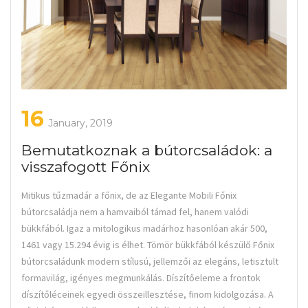
16
January, 2019
Bemutatkoznak a bútorcsaládok: a
visszafogott Főnix
Mitikus tűzmadár a főnix, de az Elegante Mobili Főnix
bútorcsaládja nem a hamvaiból támad fel, hanem valódi
bükkfából. Igaz a mitologikus madárhoz hasonlóan akár 500,
1461 vagy 15.294 évig is élhet. Tömör bükkfából készülő Főnix
bútorcsaládunk modern stílusú, jellemzői az elegáns, letisztult
formavilág, igényes megmunkálás. Díszítőeleme a frontok
díszítőléceinek egyedi összeillesztése, finom kidolgozása. A