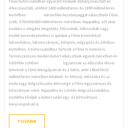
Főnix bútorcsaládban egyaránt kínálunk dohányzóasztalt és
étkezőasztalt, utóbbit 1400 milliméteres és 1800 milliméteres
kivitelben. Háromféle huzatanyaggal választható Főnix
szék, 570x580x900 milliméteres méretben. Nappaliba, sőt akár
irodába is elegáns megoldás. Előszobák, hálószobák vagy
irodák berendezéséhez is ajánljuk a Főnix komódokat:
háromfiókos, háromszárnyas, kétajtós, négyajtós és ötfiókos
kivitelben. A bútorcsaládhoz tartozik a Főnix tv komód is.
Természetesen minden bútort elkészítünk egyedi méretben és
többféle színben. Ugyancsak az előszoba díszei
lehetnek a Főnix lebegőpolcok és a tükör, amit 148x830x32
milliméteres méretben kínálunk. Az étkező, előszoba és az
iroda vagy dolgozószoba ékessége a Főnix egyszárnyas és
kétszárnyas vitrin. Nappaliba és szintén dolgozószobákba,
irodákba kínáljuk a bútorcsalád egy- és kétszárnyas
könyvespolcait is.
TOVÁBB