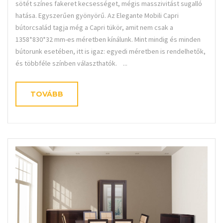
sötét színes fakeret kecsességet, mégis masszivitást sugalló
hatása. Egyszerűen gyönyörű. Az Elegante Mobili Capri
bútorcsalád tagja még a Capri tükör, amit nem csak a
1358*830*32 mm-es méretben kínálunk. Mint mindig és minden
bútorunk esetében, itt is igaz: egyedi méretben is rendelhetők,
és többféle színben választhatók. ...
TOVÁBB