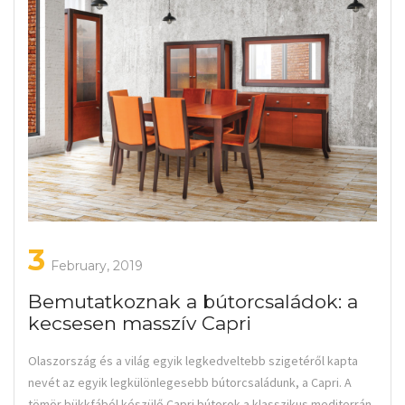
3
February, 2019
Bemutatkoznak a bútorcsaládok: a
kecsesen masszív Capri
Olaszország és a világ egyik legkedveltebb szigetéről kapta
nevét az egyik legkülönlegesebb bútorcsaládunk, a Capri. A
tömör bükkfából készülő Capri bútorok a klasszikus mediterrán