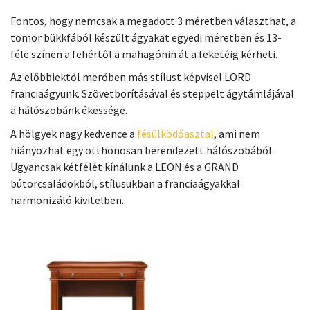
Fontos, hogy nemcsak a megadott 3 méretben választhat, a
tömör bükkfából készült ágyakat egyedi méretben és 13-
féle színen a fehértől a mahagónin át a feketéig kérheti.
Az előbbiektől merőben más stílust képvisel LORD
franciaágyunk. Szövetborításával és steppelt ágytámlájával
a hálószobánk ékessége.
A hölgyek nagy kedvence a
fésülködőasztal
, ami nem
hiányozhat egy otthonosan berendezett hálószobából.
Ugyancsak kétfélét kínálunk a LEON és a GRAND
bútorcsaládokból, stílusukban a franciaágyakkal
harmonizáló kivitelben.