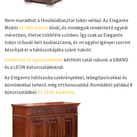
Nem maradhat a fésülködőasztal tükör nélkül. Az Elegante
Mobili
11-féle tükröt
kínál, és mindegyik rendelhető egyedi
méretben, illetve többféle színben. Így csak az Elegante
tükör stílusát kell kiválasztania, és mi egyéni igényei szerint
készítjük el a hálószobájába szánt tükröt.
Szekrényt és éjjeliszekrényt
kétfélét talál nálunk: a GRAND
és a LEON bútorcsaládoknál.
Az Elegante hálószoba szekrényekkel, lebegőpolcokkal és
komódokkal tehető még otthonosabbá. Komódból például 8
bútorcsaládból
31-félét kínálunk
.