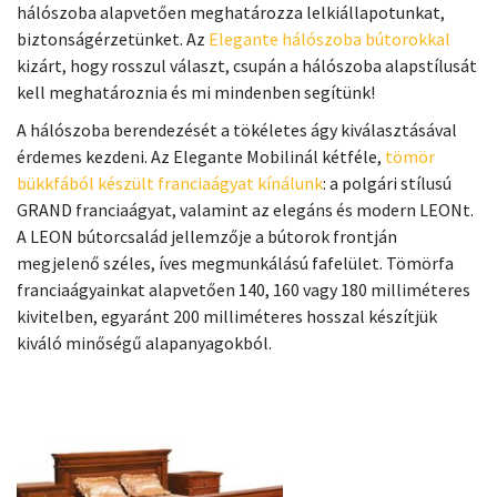
hálószoba alapvetően meghatározza lelkiállapotunkat,
biztonságérzetünket. Az
Elegante hálószoba bútorokkal
kizárt, hogy rosszul választ, csupán a hálószoba alapstílusát
kell meghatároznia és mi mindenben segítünk!
A hálószoba berendezését a tökéletes ágy kiválasztásával
érdemes kezdeni. Az Elegante Mobilinál kétféle,
tömör
bükkfából készült franciaágyat kínálunk
: a polgári stílusú
GRAND franciaágyat, valamint az elegáns és modern LEONt.
A LEON bútorcsalád jellemzője a bútorok frontján
megjelenő széles, íves megmunkálású fafelület. Tömörfa
franciaágyainkat alapvetően 140, 160 vagy 180 milliméteres
kivitelben, egyaránt 200 milliméteres hosszal készítjük
kiváló minőségű alapanyagokból.