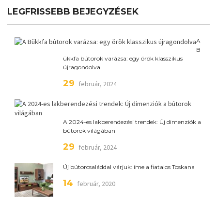
LEGFRISSEBB BEJEGYZÉSEK
A
B
ükkfa bútorok varázsa: egy örök klasszikus
újragondolva
29
február, 2024
A 2024-es lakberendezési trendek: Új dimenziók a
bútorok világában
29
február, 2024
Új bútorcsaláddal várjuk: íme a fiatalos Toskana
14
február, 2020