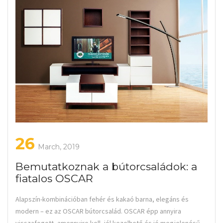
26
March, 2019
Bemutatkoznak a bútorcsaládok: a
fiatalos OSCAR
Alapszín-kombinációban fehér és kakaó barna, elegáns és
modern – ez az OSCAR bútorcsalád. OSCAR épp annyira