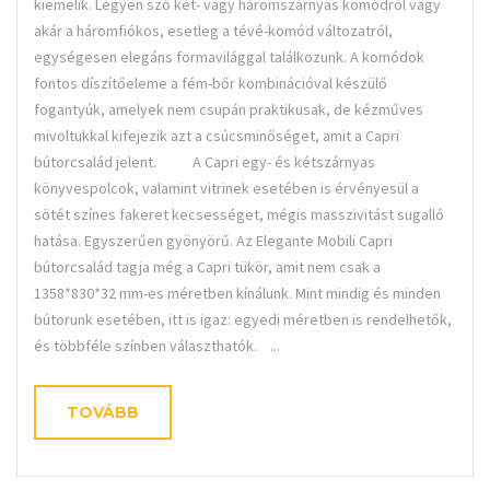
kiemelik. Legyen szó két- vagy háromszárnyas komódról vagy
akár a háromfiókos, esetleg a tévé-komód változatról,
egységesen elegáns formavilággal találkozunk. A komódok
fontos díszítőeleme a fém-bőr kombinációval készülő
fogantyúk, amelyek nem csupán praktikusak, de kézműves
mivoltukkal kifejezik azt a csúcsminőséget, amit a Capri
bútorcsalád jelent. A Capri egy- és kétszárnyas
könyvespolcok, valamint vitrinek esetében is érvényesül a
sötét színes fakeret kecsességet, mégis masszivitást sugalló
hatása. Egyszerűen gyönyörű. Az Elegante Mobili Capri
bútorcsalád tagja még a Capri tükör, amit nem csak a
1358*830*32 mm-es méretben kínálunk. Mint mindig és minden
bútorunk esetében, itt is igaz: egyedi méretben is rendelhetők,
és többféle színben választhatók. ...
TOVÁBB