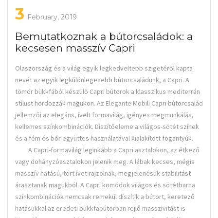
3
February, 2019
Bemutatkoznak a bútorcsaládok: a
kecsesen masszív Capri
Olaszország és a világ egyik legkedveltebb szigetéről kapta
nevét az egyik legkülönlegesebb bútorcsaládunk, a Capri. A
tömör bükkfából készülő Capri bútorok a klasszikus mediterrán
stílust hordozzák magukon. Az Elegante Mobili Capri bútorcsalád
jellemzői az elegáns, ívelt formavilág, igényes megmunkálás,
kellemes színkombinációk. Díszítőeleme a világos-sötét színek
és a fém és bőr együttes használatával kialakított fogantyúk.
A Capri-formavilág leginkább a Capri asztalokon, az étkező
vagy dohányzóasztalokon jelenik meg. A lábak kecses, mégis
masszív hatású, tört ívet rajzolnak, megjelenésük stabilitást
árasztanak magukból. A Capri komódok világos és sötétbarna
színkombinációk nemcsak remekül díszítik a bútort, keretező
hatásukkal az eredeti bükkfabútorban rejlő masszivitást is