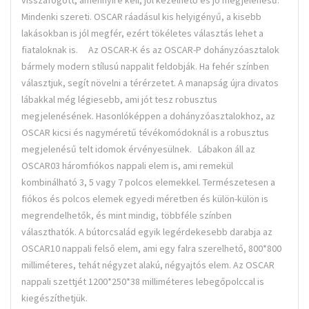
visszafogott, amennyire kell, jól kezelhető és jó megjelenésű.
Mindenki szereti. OSCAR ráadásul kis helyigényű, a kisebb
lakásokban is jól megfér, ezért tökéletes választás lehet a
fiataloknak is. Az OSCAR-K és az OSCAR-P dohányzóasztalok
bármely modern stílusú nappalit feldobják. Ha fehér színben
választjuk, segít növelni a térérzetet. A manapság újra divatos
lábakkal még légiesebb, ami jót tesz robusztus
megjelenésének. Hasonlóképpen a dohányzóasztalokhoz, az
OSCAR kicsi és nagyméretű tévékomódoknál is a robusztus
megjelenésű telt idomok érvényesülnek. Lábakon áll az
OSCAR03 háromfiókos nappali elem is, ami remekül
kombinálható 3, 5 vagy 7 polcos elemekkel. Természetesen a
fiókos és polcos elemek egyedi méretben és külön-külön is
megrendelhetők, és mint mindig, többféle színben
választhatók. A bútorcsalád egyik legérdekesebb darabja az
OSCAR10 nappali felső elem, ami egy falra szerelhető, 800*800
milliméteres, tehát négyzet alakú, négyajtós elem. Az OSCAR
nappali szettjét 1200*250*38 milliméteres lebegőpolccal is
kiegészíthetjük.