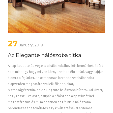
27
January, 2019
Az Elegante hálószoba titkai
A nap kezdete és vége is a hálószobához köt bennünket. Ezért
nem mindegy hogy milyen környezetben ébredünk vagy hajtjuk
álomra a fejünket. Az otthonosan berendezett hálószoba
alapvetően meghatározza lelkiállapotunkat,
biztonságérzetünket. Az Elegante hálószoba bútorokkal kizárt,
hogy rosszul választ, csupán a hálószoba alapstílusát kell
meghatároznia és mi mindenben segítünk! A hálószoba
berendezését a tökéletes ágy kiválasztásával érdemes