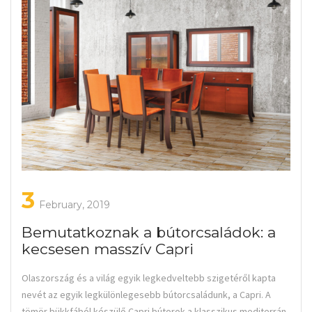
3
February, 2019
Bemutatkoznak a bútorcsaládok: a
kecsesen masszív Capri
Olaszország és a világ egyik legkedveltebb szigetéről kapta
nevét az egyik legkülönlegesebb bútorcsaládunk, a Capri. A
tömör bükkfából készülő Capri bútorok a klasszikus mediterrán