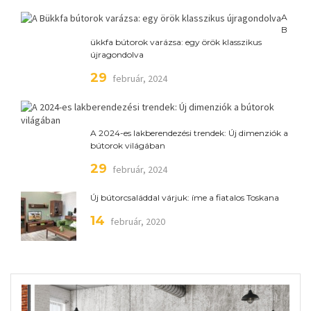
A
B
ükkfa bútorok varázsa: egy örök klasszikus
újragondolva
29
február, 2024
A 2024-es lakberendezési trendek: Új dimenziók a
bútorok világában
29
február, 2024
Új bútorcsaláddal várjuk: íme a fiatalos Toskana
14
február, 2020