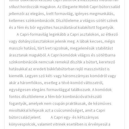
stílust hordozzák magukon. Az Elegante Mobili Capri bútorcsalád
jellemzői az elegáns, ívelt formavilág, igényes megmunkálás,
kellemes színkombinációk. Díszítőeleme a világos-sötét színek
és a fém és bőr együttes használatával kialakított fogantyúk.
A Capri-formavilág leginkább a Capri asztalokon, az étkező
vagy dohányzóasztalokon jelenik meg. A lábak kecses, mégis
masszív hatású, tört ívet rajzolnak, megjelenésük stabilitást
árasztanak magukból. A Capri komódok világos és sötétbarna
színkombinációk nemcsak remekül díszítik a bútort, keretező
hatásukkal az eredeti bükkfabútorban rejlő masszivitást is
kiemelik. Legyen szó két- vagy háromszárnyas komódról vagy
akár a háromfiókos, esetleg a tévé-komód változatról,
egységesen elegáns formavilággal találkozunk. A komódok
fontos díszítőeleme a fém-bőr kombinációval készülő
fogantyúk, amelyek nem csupán praktikusak, de kézműves
mivoltukkal kifejezik azt a csúcsminőséget, amit a Capri
bútorcsalád jelent. A Capri egy- és kétszárnyas
könyvespolcok, valamint vitrinek esetében is érvényesül a