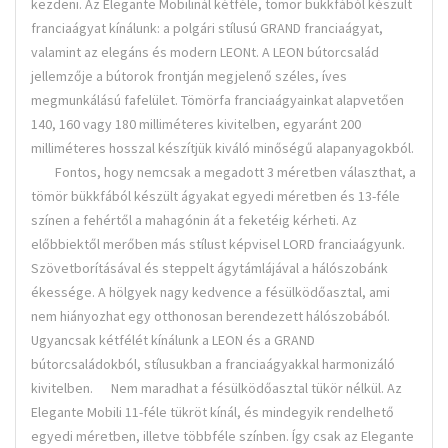
kezdeni. Az Elegante Mobilinál kétféle, tömör bükkfából készült
franciaágyat kínálunk: a polgári stílusú GRAND franciaágyat,
valamint az elegáns és modern LEONt. A LEON bútorcsalád
jellemzője a bútorok frontján megjelenő széles, íves
megmunkálású fafelület. Tömörfa franciaágyainkat alapvetően
140, 160 vagy 180 milliméteres kivitelben, egyaránt 200
milliméteres hosszal készítjük kiváló minőségű alapanyagokból.
Fontos, hogy nemcsak a megadott 3 méretben választhat, a
tömör bükkfából készült ágyakat egyedi méretben és 13-féle
színen a fehértől a mahagónin át a feketéig kérheti. Az
előbbiektől merőben más stílust képvisel LORD franciaágyunk.
Szövetborításával és steppelt ágytámlájával a hálószobánk
ékessége. A hölgyek nagy kedvence a fésülködőasztal, ami
nem hiányozhat egy otthonosan berendezett hálószobából.
Ugyancsak kétfélét kínálunk a LEON és a GRAND
bútorcsaládokból, stílusukban a franciaágyakkal harmonizáló
kivitelben. Nem maradhat a fésülködőasztal tükör nélkül. Az
Elegante Mobili 11-féle tükröt kínál, és mindegyik rendelhető
egyedi méretben, illetve többféle színben. Így csak az Elegante