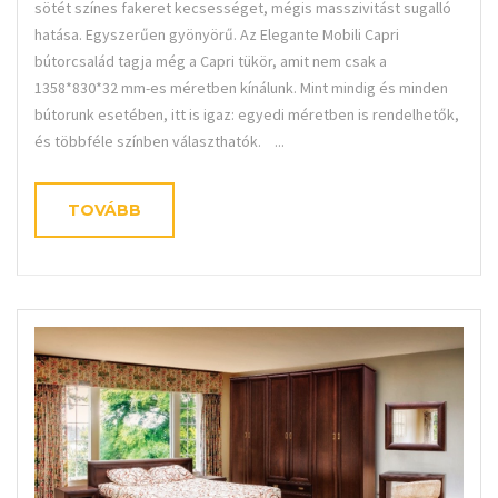
sötét színes fakeret kecsességet, mégis masszivitást sugalló
hatása. Egyszerűen gyönyörű. Az Elegante Mobili Capri
bútorcsalád tagja még a Capri tükör, amit nem csak a
1358*830*32 mm-es méretben kínálunk. Mint mindig és minden
bútorunk esetében, itt is igaz: egyedi méretben is rendelhetők,
és többféle színben választhatók. ...
TOVÁBB