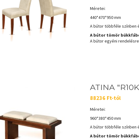
Méretei:
440*470*950 mm
A bútor többféle színben é
A bútor tömör bükkfábó
A bútor egyéni rendelésre k
ATINA "R10K
88236 Ft-tól
Méretei:
960*380*450 mm
A bútor többféle színben é
A bútor tömör bükkfábó