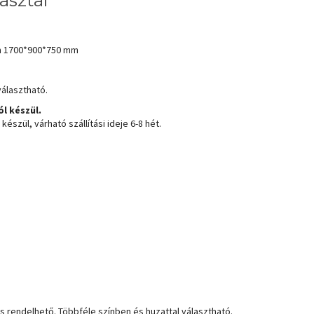
asztal
m 1700*900*750 mm
választható.
l készül.
észül, várható szállítási ideje 6-8 hét.
s rendelhető. Többféle színben és huzattal választható.