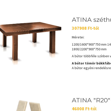
ATINA széth
307908 Ft-tól
Méretei:
1200/1600*900*750 mm 1
1800/2200*900*750 mm
A bútor többféle színben 
A bútor tömör bükkfábó
A bútor egyéni rendelésre k
ATINA "R20"
46008 Ft-tól