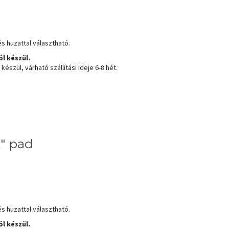
s huzattal választható.
l készül.
észül, várható szállítási ideje 6-8 hét.
" pad
s huzattal választható.
l készül.