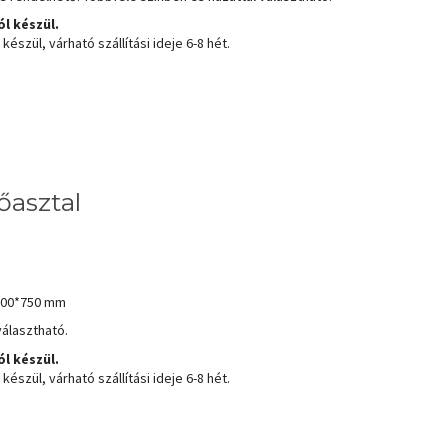
l készül.
észül, várható szállítási ideje 6-8 hét.
őasztal
200*750 mm
választható.
l készül.
észül, várható szállítási ideje 6-8 hét.