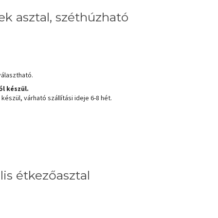
k asztal, széthúzható
választható.
l készül.
észül, várható szállítási ideje 6-8 hét.
is étkezőasztal