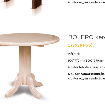
A bútor egyéni rendelésre k
BOLERO kere
173556 Ft-tól
Méretei:
900*770 mm 1000*770 mm
A bútor többféle színben 
A bútor tömör bükkfábó
A bútor egyéni rendelésre k