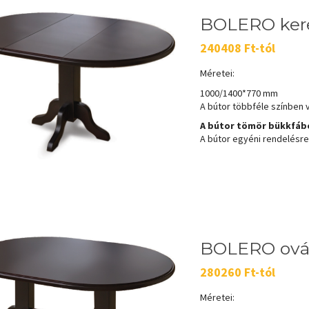
BOLERO kere
240408 Ft-tól
Méretei:
1000/1400*770 mm
A bútor többféle színben 
A bútor tömör bükkfábó
A bútor egyéni rendelésre k
BOLERO ovál
280260 Ft-tól
Méretei: