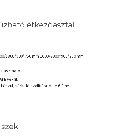
úzható étkezőasztal
400/1800*900*750 mm 1600/2000*900*750 mm
választható.
l készül.
észül, várható szállítási ideje 6-8 hét.
 szék