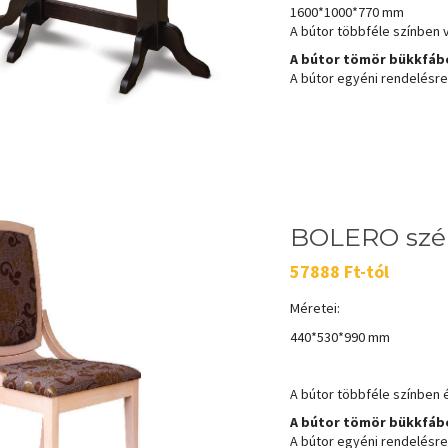
1600*1000*770 mm
A bútor többféle színben 
A bútor tömör bükkfábó
A bútor egyéni rendelésre k
BOLERO szé
57888 Ft-tól
Méretei:
440*530*990 mm
A bútor többféle színben é
A bútor tömör bükkfábó
A bútor egyéni rendelésre k