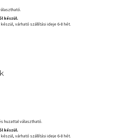
választható.
l készül.
észül, várható szállítási ideje 6-8 hét.
k
s huzattal választható.
l készül.
észül, várható szállítási ideje 6-8 hét.