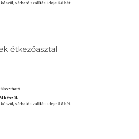
észül, várható szállítási ideje 6-8 hét.
k étkezőasztal
választható.
l készül.
észül, várható szállítási ideje 6-8 hét.