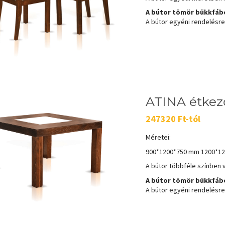
A bútor tömör bükkfábó
A bútor egyéni rendelésre k
ATINA étkez
247320 Ft-tól
Méretei:
900*1200*750 mm 1200*1
A bútor többféle színben 
A bútor tömör bükkfábó
A bútor egyéni rendelésre k