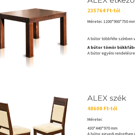
ALEX étkező
235764 Ft-tól
Méretei: 1200*900*750 m
A bútor többféle színben 
A bútor tömör bükkfábó
A bútor egyéni rendelésre k
ALEX szék
48600 Ft-tól
Méretei:
430*440*970 mm
A bútor egyedi méretben i