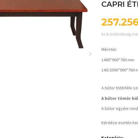
CAPRI É
257.25
Az ár bruttó összeg, me
Méretei:
1400*900*760 mm
140/2000*900*760 
A bútor többféle sz
A bútor tömör bük
A bútor egyéni rende
Kérdése esetén ke
Kategória: