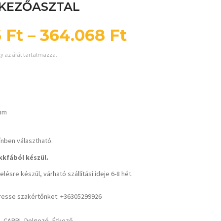
TKEZŐASZTAL
6
Ft
–
364.068
Ft
ly az áfát tartalmazza.
mm
ínben választható.
kfából készül.
lésre készül, várható szállítási ideje 6-8 hét.
resse szakértőnket: +36305299926
CAPRI
,
Dolgozó
,
Étkező