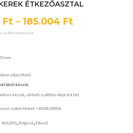
KEREK ÉTKEZŐASZTAL
6
Ft
–
185.004
Ft
ly az áfát tartalmazza.
770 mm
ínben választható.
kfából készül.
lésre készül, várható szállítási ideje 6-8 hét.
resse szakértőnket: +36305299926
BOLERO
,
Dolgozó
,
Étkező