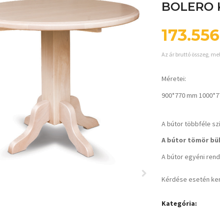
BOLERO 
173.55
Az ár bruttó összeg, me
Méretei:
900*770 mm 1000*
A bútor többféle sz
A bútor tömör bük
A bútor egyéni rende
Kérdése esetén ke
Kategória: