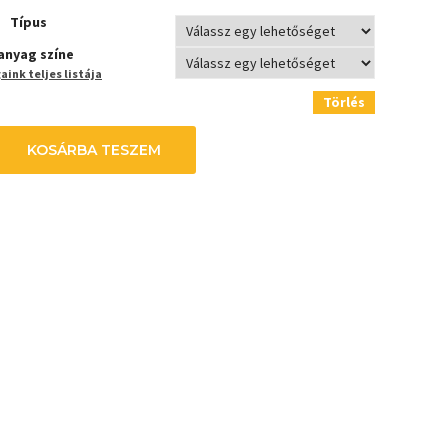
Típus
anyag színe
ink teljes listája
Törlés
KOSÁRBA TESZEM