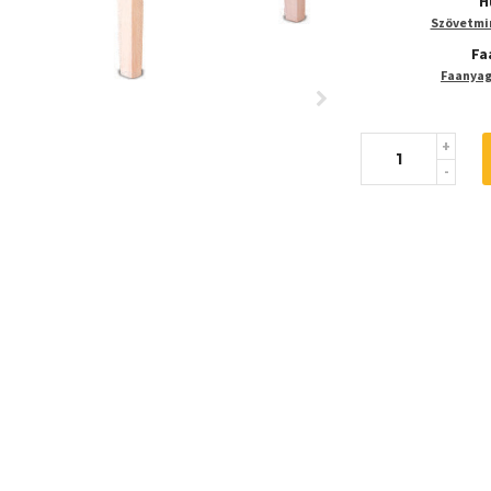
H
Szövetmin
Fa
Faanyaga