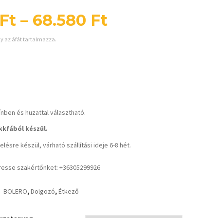
Ft
–
68.580
Ft
ly az áfát tartalmazza.
ínben és huzattal választható.
kfából készül.
lésre készül, várható szállítási ideje 6-8 hét.
resse szakértőnket: +36305299926
BOLERO
,
Dolgozó
,
Étkező