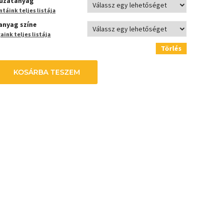
uzatanyag
táink teljes listája
anyag színe
ink teljes listája
Törlés
KOSÁRBA TESZEM