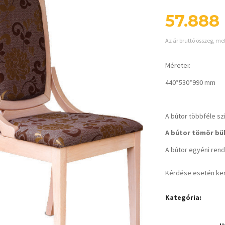
57.888
Az ár bruttó összeg, me
Méretei:
440*530*990 mm
A bútor többféle sz
A bútor tömör bük
A bútor egyéni rende
Kérdése esetén ke
Kategória: