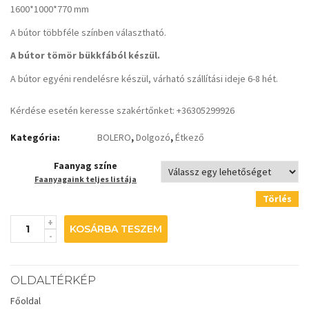
1600*1000*770 mm
A bútor többféle színben választható.
A bútor tömör bükkfából készül.
A bútor egyéni rendelésre készül, várható szállítási ideje 6-8 hét.
Kérdése esetén keresse szakértőnket: +36305299926
Kategória:
BOLERO
,
Dolgozó
,
Étkező
Faanyag színe
Faanyagaink teljes listája
Törlés
KOSÁRBA TESZEM
OLDALTÉRKÉP
Főoldal