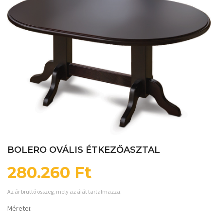
BOLERO OVÁLIS ÉTKEZŐASZTAL
280.260
Ft
Az ár bruttó összeg, mely az áfát tartalmazza.
Méretei: