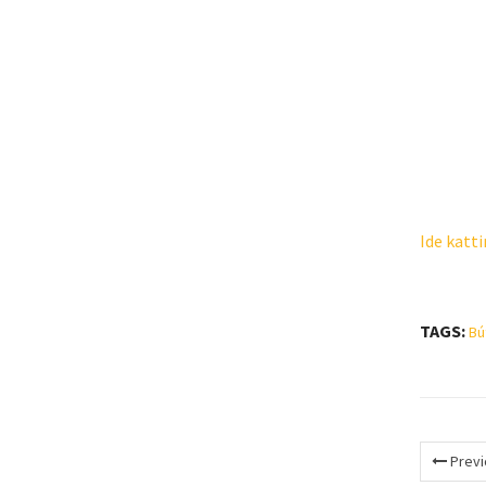
Ide katt
TAGS:
Bú
Previ