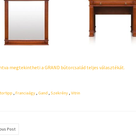
intva megtekintheti a GRAND bútorcsalád teljes választékát.
tortipp
,
Franciaágy
,
Gand
,
Szekrény
,
Vitrin
ous Post