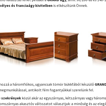
élyes és franciaágy kivitelben
is elkészítünk Önnek.
 hozzá a háromfiókos, ugyancsak tömör bükkfából készülő
GRAND 
megmunkálással, antikolt fém fogantyúkkal szerelünk fel.
 szekrények
közül akár az egyszárnyas, kétszárnyas vagy hároms
omszárnyas akasztós változatot választjuk: a minőség és az eleg