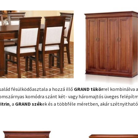
salád fésülködőasztala a hozzá illő
GRAND tükör
rel kombinálva a
omszárnyas komódra szánt két- vagy háromajtós üveges felépítm
itrin
, a
GRAND szék
ek és a többféle méretben, akár szétnyithatór