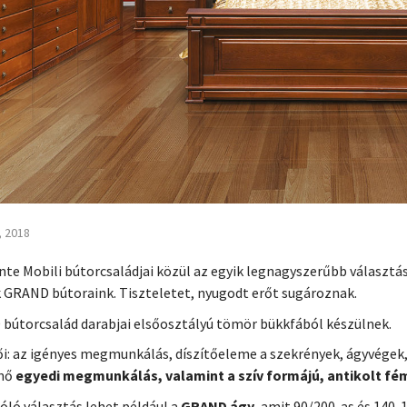
, 2018
nte Mobili bútorcsaládjai közül az egyik legnagyszerűbb választá
 GRAND bútoraink. Tiszteletet, nyugodt erőt sugároznak.
bútorcsalád darabjai elsőosztályú tömör bükkfából készülnek.
i: az igényes megmunkálás, díszítőeleme a szekrények, ágyvégek
nő
egyedi megmunkálás, valamint a szív formájú, antikolt f
zóló választás lehet például a
GRAND ágy
, amit 90/200-as és 140