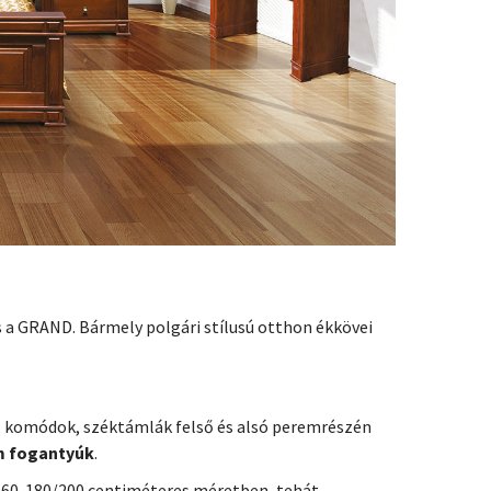
s a GRAND. Bármely polgári stílusú otthon ékkövei
, komódok, széktámlák felső és alsó peremrészén
ém fogantyúk
.
-160-180/200 centiméteres méretben, tehát