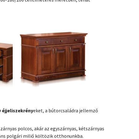
éjjeliszekrény
eket, a bútorcsaládra jellemző
zárnyas polcos, akár az egyszárnyas, kétszárnyas
áns polgári miliő költözik otthonunkba.