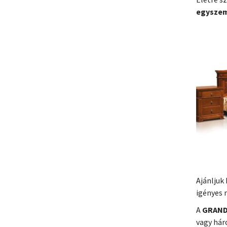
egyszem
Ajánljuk
igényes 
A
GRAND
vagy hár