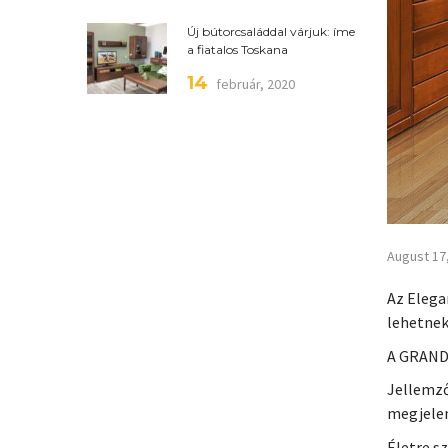
Új bútorcsaláddal várjuk: íme
a fiatalos Toskana
14
február, 2020
August 17
Az Elega
lehetnek
A GRAND 
Jellemző
megjele
Életre s