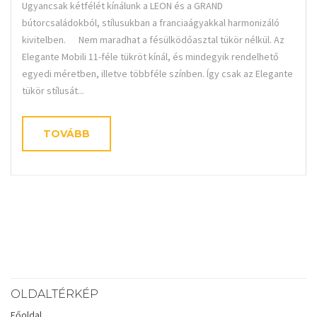
Ugyancsak kétfélét kínálunk a LEON és a GRAND
bútorcsaládokból, stílusukban a franciaágyakkal harmonizáló
kivitelben. Nem maradhat a fésülködőasztal tükör nélkül. Az
Elegante Mobili 11-féle tükröt kínál, és mindegyik rendelhető
egyedi méretben, illetve többféle színben. Így csak az Elegante
tükör stílusát...
TOVÁBB
OLDALTÉRKÉP
Főoldal