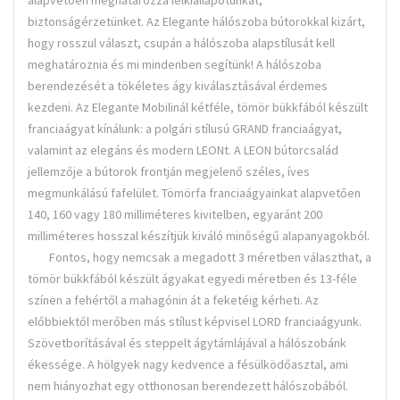
biztonságérzetünket. Az Elegante hálószoba bútorokkal kizárt,
hogy rosszul választ, csupán a hálószoba alapstílusát kell
meghatároznia és mi mindenben segítünk! A hálószoba
berendezését a tökéletes ágy kiválasztásával érdemes
kezdeni. Az Elegante Mobilinál kétféle, tömör bükkfából készült
franciaágyat kínálunk: a polgári stílusú GRAND franciaágyat,
valamint az elegáns és modern LEONt. A LEON bútorcsalád
jellemzője a bútorok frontján megjelenő széles, íves
megmunkálású fafelület. Tömörfa franciaágyainkat alapvetően
140, 160 vagy 180 milliméteres kivitelben, egyaránt 200
milliméteres hosszal készítjük kiváló minőségű alapanyagokból.
Fontos, hogy nemcsak a megadott 3 méretben választhat, a
tömör bükkfából készült ágyakat egyedi méretben és 13-féle
színen a fehértől a mahagónin át a feketéig kérheti. Az
előbbiektől merőben más stílust képvisel LORD franciaágyunk.
Szövetborításával és steppelt ágytámlájával a hálószobánk
ékessége. A hölgyek nagy kedvence a fésülködőasztal, ami
nem hiányozhat egy otthonosan berendezett hálószobából.