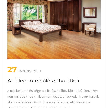
27
January, 2019
Az Elegante hálószoba titkai
A nap kezdete és vége is a hálószobához köt bennünket. Ezért
nem mindegy hogy milyen környezetben ébredünk vagy hajtjuk
álomra a fejünket. Az otthonosan berendezett hálószoba
alapvetően meghatározza lelkiállapotunkat,