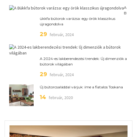
A
B
ükkfa bútorok varázsa: egy örök klasszikus
újragondolva
29
február, 2024
A 2024-es lakberendezési trendek: Új dimenziók a
bútorok világában
29
február, 2024
Új bútorcsaláddal várjuk: íme a fiatalos Toskana
14
február, 2020