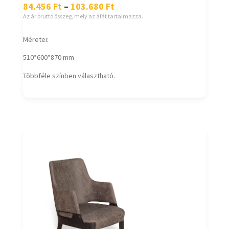
84.456
Ft
–
103.680
Ft
Az ár bruttó összeg, mely az áfát tartalmazza.
Méretei:
510*600*870 mm
Többféle színben választható.