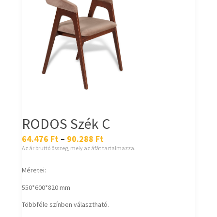
RODOS Szék C
64.476
Ft
–
90.288
Ft
Az ár bruttó összeg, mely az áfát tartalmazza.
Méretei:
550*600*820 mm
Többféle színben választható.