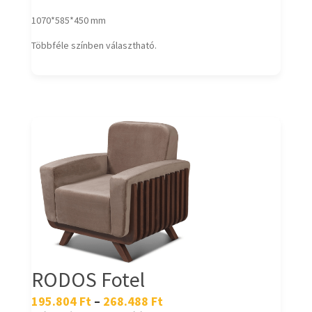
1070*585*450 mm
Többféle színben választható.
RODOS Fotel
195.804
Ft
–
268.488
Ft