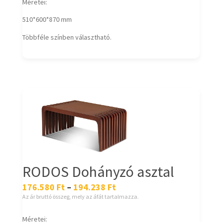
Méretei:
510*600*870 mm
Többféle színben választható.
RODOS Dohányzó asztal
176.580
Ft
–
194.238
Ft
Az ár bruttó összeg, mely az áfát tartalmazza.
Méretei: