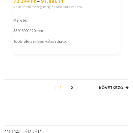
72.144
Ft
–
97.891
Ft
Az ár bruttó összeg, mely az áfát tartalmazza.
Méretei:
550*600*820 mm
Többféle színben választható.
1
2
KÖVETKEZŐ
OLDALTÉRKÉP