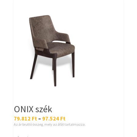
ONIX szék
79.812
Ft
–
97.524
Ft
Az ár bruttó összeg, mely az áfát tartalmazza.