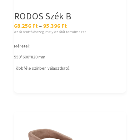
RODOS Szék B
68.256
Ft
–
95.396
Ft
Az ár bruttó összeg, mely az áfát tartalmazza.
Méretei:
550*600*820 mm
Többféle színben választható.