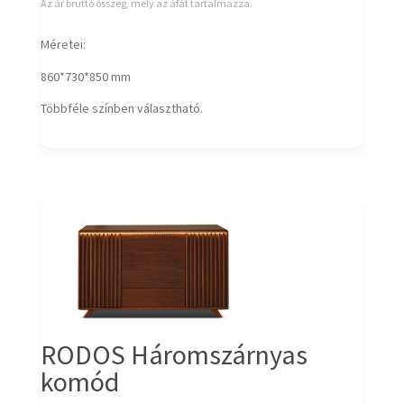
Az ár bruttó összeg, mely az áfát tartalmazza.
Méretei:
860*730*850 mm
Többféle színben választható.
RODOS Háromszárnyas
komód