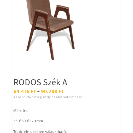
RODOS Szék A
64.476
Ft
–
90.288
Ft
Az ár bruttó összeg, mely az áfát tartalmazza.
Méretei:
550*600*820 mm
Többféle színben választható.