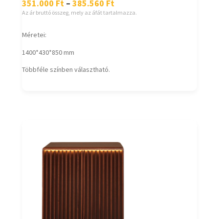
351.000
Ft
–
385.560
Ft
Az ár bruttó összeg, mely az áfát tartalmazza.
Méretei:
1400*430*850 mm
Többféle színben választható.