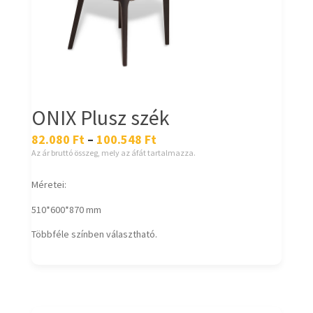
ONIX Plusz szék
82.080
Ft
–
100.548
Ft
Az ár bruttó összeg, mely az áfát tartalmazza.
Méretei:
510*600*870 mm
Többféle színben választható.