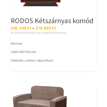
RODOS Kétszárnyas komód
245.700
Ft
–
270.000
Ft
Az ár bruttó összeg, mely az áfát tartalmazza.
Méretei:
1000*430*850 mm
Többféle színben választható.