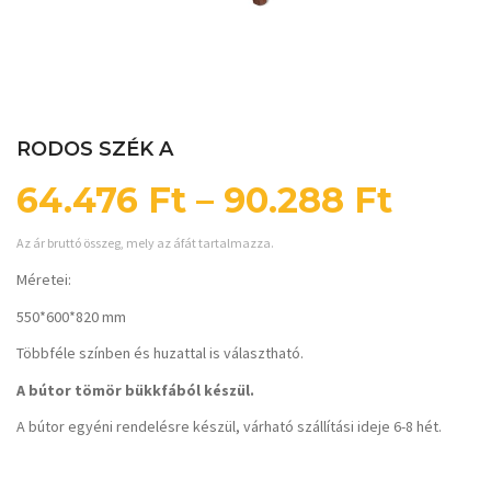
RODOS SZÉK A
64.476
Ft
–
90.288
Ft
Az ár bruttó összeg, mely az áfát tartalmazza.
Méretei:
550*600*820 mm
Többféle színben és huzattal is választható.
A bútor tömör bükkfából készül.
A bútor egyéni rendelésre készül, várható szállítási ideje 6-8 hét.