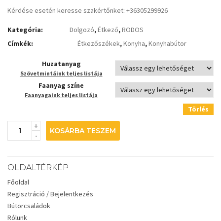
Kérdése esetén keresse szakértőnket: +36305299926
Kategória:
Dolgozó
,
Étkező
,
RODOS
Címkék:
Étkezőszékek
,
Konyha
,
Konyhabútor
Huzatanyag
Szövetmintáink teljes listája
Faanyag színe
Faanyagaink teljes listája
Törlés
KOSÁRBA TESZEM
OLDALTÉRKÉP
Főoldal
Regisztráció / Bejelentkezés
Bútorcsaládok
Rólunk