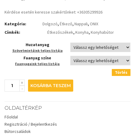
Kérdése esetén keresse szakértőnket: +36305299926
Kategória:
Dolgozó
,
Étkező
,
Nappali
,
ONIX
Címkék:
Étkezőszékek
,
Konyha
,
Konyhabútor
Huzatanyag
Szövetmintáink teljes listája
Faanyag színe
Faanyagaink teljes listája
Törlés
KOSÁRBA TESZEM
OLDALTÉRKÉP
Főoldal
Regisztráció / Bejelentkezés
Bútorcsaládok