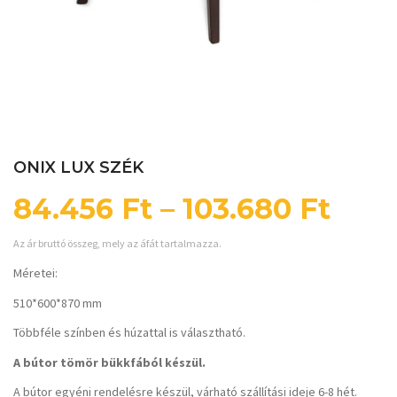
ONIX LUX SZÉK
84.456
Ft
–
103.680
Ft
Az ár bruttó összeg, mely az áfát tartalmazza.
Méretei:
510*600*870 mm
Többféle színben és húzattal is választható.
A bútor tömör bükkfából készül.
A bútor egyéni rendelésre készül, várható szállítási ideje 6-8 hét.