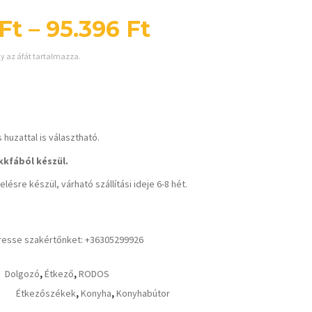
Ft
–
95.396
Ft
ly az áfát tartalmazza.
 huzattal is választható.
kfából készül.
lésre készül, várható szállítási ideje 6-8 hét.
resse szakértőnket: +36305299926
Dolgozó
,
Étkező
,
RODOS
Étkezőszékek
,
Konyha
,
Konyhabútor