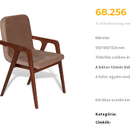
68.256
Az ár bruttó összeg, me
Méretei:
550*600*820 mm
Többféle színben és
A bútor tömör bük
A bútor egyéni rende
Kérdése esetén ke
Kategória:
Címkék: