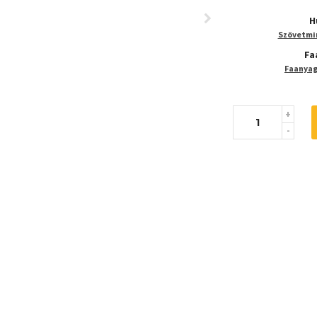
H
Szövetmin
Fa
Faanyaga