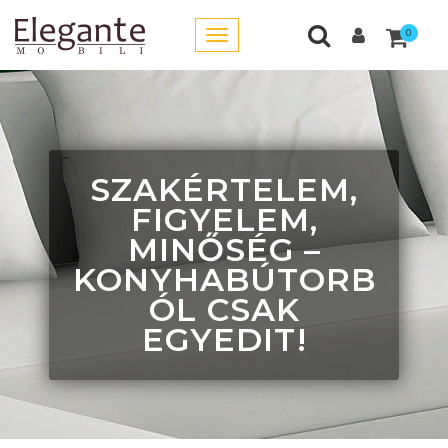
0
SZAKÉRTELEM,
FIGYELEM,
MINŐSÉG –
KONYHABÚTORB
ÓL CSAK
EGYEDIT!