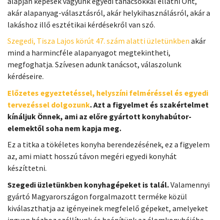
alapján képesek vagyunk egyedi tanácsokkal ellátni Önt,
akár alapanyag-választásról, akár helykihasználásról, akár a
lakáshoz illő esztétikai kérdésekről van szó.
Szegedi, Tisza Lajos körút 47. szám alatti üzletünkben
akár
mind a harmincféle alapanyagot megtekintheti,
megfoghatja. Szívesen adunk tanácsot, válaszolunk
kérdéseire.
Előzetes egyeztetéssel, helyszíni felméréssel és egyedi
tervezéssel dolgozunk
. Azt a figyelmet és szakértelmet
kínáljuk Önnek, ami az előre gyártott konyhabútor-
elemektől soha nem kapja meg.
Ez a titka a tökéletes konyha berendezésének, ez a figyelem
az, ami miatt hosszú távon megéri egyedi konyhát
készíttetni.
Szegedi üzletünkben konyhagépeket is talál.
Valamennyi
gyártó Magyarországon forgalmazott terméke közül
kiválaszthatja az igényeinek megfelelő gépeket, amelyeket
ingyen házhoz szállítunk és beépítünk az álomkonyhájába.