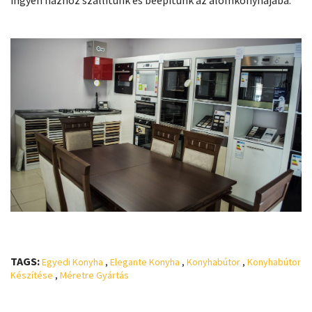
TAGS:
Egyedi Konyha
,
Elegante Konyha
,
Konyhabútor
,
Konyhabútor
Készítése
,
Méretre Gyártás