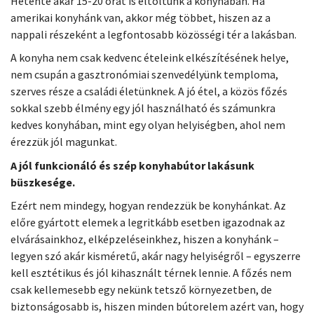
Hetente akár 15-20 órát is eltöltünk a konyhában. Ha
amerikai konyhánk van, akkor még többet, hiszen az a
nappali részeként a legfontosabb közösségi tér a lakásban.
A konyha nem csak kedvenc ételeink elkészítésének helye,
nem csupán a gasztronómiai szenvedélyünk temploma,
szerves része a családi életünknek. A jó étel, a közös főzés
sokkal szebb élmény egy jól használható és számunkra
kedves konyhában, mint egy olyan helyiségben, ahol nem
érezzük jól magunkat.
A jól funkcionáló és szép konyhabútor lakásunk
büszkesége.
Ezért nem mindegy, hogyan rendezzük be konyhánkat. Az
előre gyártott elemek a legritkább esetben igazodnak az
elvárásainkhoz, elképzeléseinkhez, hiszen a konyhánk –
legyen szó akár kisméretű, akár nagy helyiségről – egyszerre
kell esztétikus és jól kihasznált térnek lennie. A főzés nem
csak kellemesebb egy nekünk tetsző környezetben, de
biztonságosabb is, hiszen minden bútorelem azért van, hogy