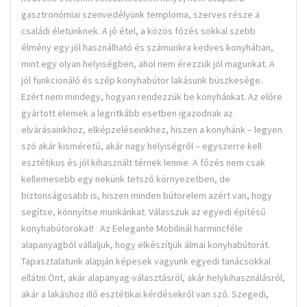
gasztronómiai szenvedélyünk temploma, szerves része a
családi életünknek. A jó étel, a közös főzés sokkal szebb
élmény egy jól használható és számunkra kedves konyhában,
mint egy olyan helyiségben, ahol nem érezzük jól magunkat. A
jól funkcionáló és szép konyhabútor lakásunk büszkesége.
Ezért nem mindegy, hogyan rendezzük be konyhánkat. Az előre
gyártott elemek a legritkább esetben igazodnak az
elvárásainkhoz, elképzeléseinkhez, hiszen a konyhánk – legyen
szó akár kisméretű, akár nagy helyiségről – egyszerre kell
esztétikus és jól kihasznált térnek lennie. A főzés nem csak
kellemesebb egy nekünk tetsző környezetben, de
biztonságosabb is, hiszen minden bútorelem azért van, hogy
segítse, könnyítse munkánkat. Válasszuk az egyedi építésű
konyhabútorokat! Az Eelegante Mobilinál harmincféle
alapanyagból vállaljuk, hogy elkészítjük álmai konyhabútorát.
Tapasztalatunk alapján képesek vagyunk egyedi tanácsokkal
ellátni Önt, akár alapanyag-választásról, akár helykihasználásról,
akár a lakáshoz illő esztétikai kérdésekről van szó. Szegedi,