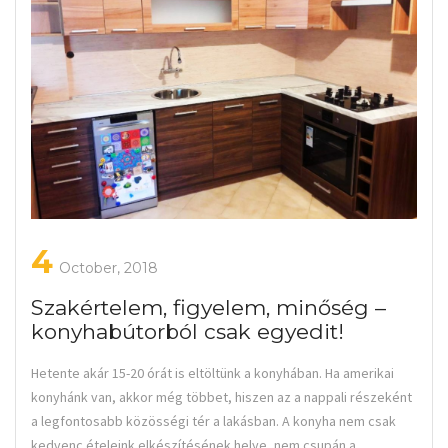
4
October, 2018
Szakértelem, figyelem, minőség –
konyhabútorból csak egyedit!
Hetente akár 15-20 órát is eltöltünk a konyhában. Ha amerikai
konyhánk van, akkor még többet, hiszen az a nappali részeként
a legfontosabb közösségi tér a lakásban. A konyha nem csak
kedvenc ételeink elkészítésének helye, nem csupán a