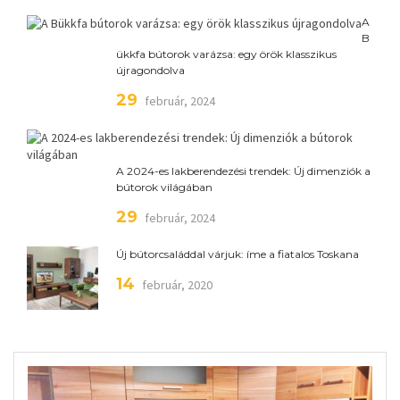
A
B
ükkfa bútorok varázsa: egy örök klasszikus
újragondolva
29
február, 2024
A 2024-es lakberendezési trendek: Új dimenziók a
bútorok világában
29
február, 2024
Új bútorcsaláddal várjuk: íme a fiatalos Toskana
14
február, 2020