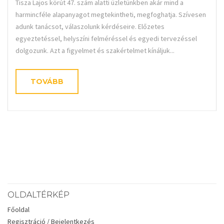
Tisza Lajos körút 47. szám alatti üzletünkben akár mind a
harmincféle alapanyagot megtekintheti, megfoghatja. Szívesen
adunk tanácsot, válaszolunk kérdéseire. Előzetes
egyeztetéssel, helyszíni felméréssel és egyedi tervezéssel
dolgozunk. Azt a figyelmet és szakértelmet kínáljuk...
TOVÁBB
OLDALTÉRKÉP
Főoldal
Regisztráció / Bejelentkezés