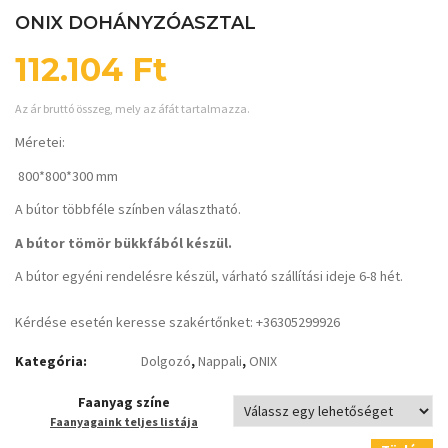
ONIX DOHÁNYZÓASZTAL
112.104
Ft
Az ár bruttó összeg, mely az áfát tartalmazza.
Méretei:
800*800*300 mm
A bútor többféle színben választható.
A bútor tömör bükkfából készül.
A bútor egyéni rendelésre készül, várható szállítási ideje 6-8 hét.
Kérdése esetén keresse szakértőnket: +36305299926
Kategória:
Dolgozó
,
Nappali
,
ONIX
Faanyag színe
Faanyagaink teljes listája