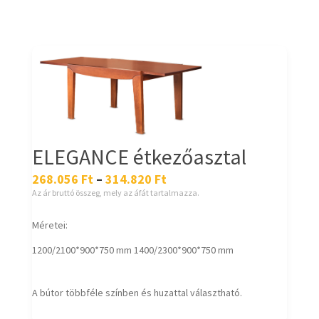
ELEGANCE étkezőasztal
268.056
Ft
–
314.820
Ft
Az ár bruttó összeg, mely az áfát tartalmazza.
Méretei:
1200/2100*900*750 mm 1400/2300*900*750 mm
A bútor többféle színben és huzattal választható.