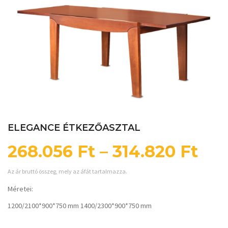
ELEGANCE ÉTKEZŐASZTAL
268.056
Ft
–
314.820
Ft
Az ár bruttó összeg, mely az áfát tartalmazza.
Méretei:
1200/2100*900*750 mm 1400/2300*900*750 mm