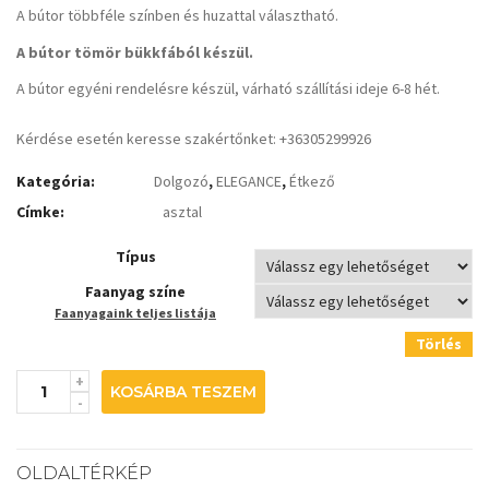
A bútor többféle színben és huzattal választható.
A bútor tömör bükkfából készül.
A bútor egyéni rendelésre készül, várható szállítási ideje 6-8 hét.
Kérdése esetén keresse szakértőnket: +36305299926
Kategória:
Dolgozó
,
ELEGANCE
,
Étkező
Címke:
asztal
Típus
Faanyag színe
Faanyagaink teljes listája
Törlés
KOSÁRBA TESZEM
OLDALTÉRKÉP