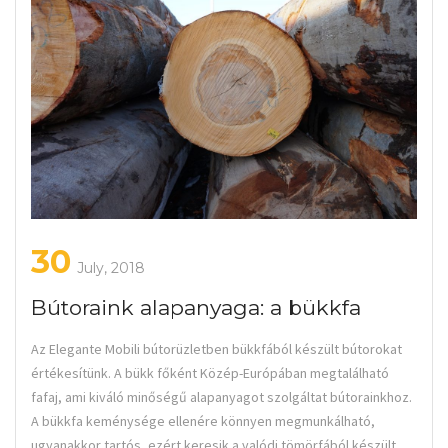
30
July, 2018
Bútoraink alapanyaga: a bükkfa
Az Elegante Mobili bútorüzletben bükkfából készült bútorokat
értékesítünk. A bükk főként Közép-Európában megtalálható
fafaj, ami kiváló minőségű alapanyagot szolgáltat bútorainkhoz.
A bükkfa keménysége ellenére könnyen megmunkálható,
ugyanakkor tartós, ezért keresik a valódi tömörfából készült