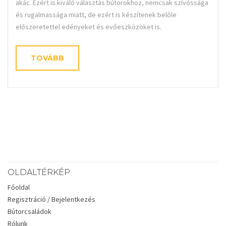
akác. Ezért is kiváló választás bútorokhoz, nemcsak szívóssága
és rugalmassága miatt, de ezért is készítenek belőle
előszeretettel edényeket és evőeszközöket is.
TOVÁBB
OLDALTÉRKÉP
Főoldal
Regisztráció / Bejelentkezés
Bútorcsaládok
Rólunk