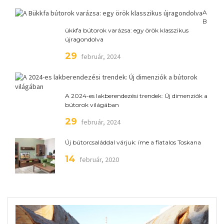
A
B
ükkfa bútorok varázsa: egy örök klasszikus
újragondolva
29
február, 2024
A 2024-es lakberendezési trendek: Új dimenziók a
bútorok világában
29
február, 2024
Új bútorcsaláddal várjuk: íme a fiatalos Toskana
14
február, 2020