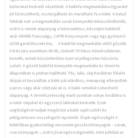
bútorokat kedvelő vásárlóink. A bükkfa megmunkálása Egyaránt
jól fűrészelhető, esztergálható és maratható fa a bükk. A belső
fahibák már a megmunkálás során könnyedén kiküszöbölhetők,
ezért is remek alapanyag a bútorainkhoz, készüljön bükkből
akár GRAND franciaágy, CAPRI könyvespolc vagy egy gyönyörű
LEON gardróbszekrény. A bükkfát megmunkálás előtt gőzölik.
Fűrészáru esetében 90-95, rönknél 70 fokos hőmérsékleten
kezelik, ennek köszönhetően nyeri el jellegzetes húsvörös
színét. A gőzölt bükkfát könnyebb megmunkálni és tömörfa
állapotában is jobban hajlítható. Pác, lakk, olaj Korábban főként
diópácot használtak a bükk pácolásához, manapság elterjedtek
a piros vagy akár zöld pácok is. A bükk remekül színezhető
alapanyag. A természetesség miatt azonban sokan továbbra is
a natúr olajokat és egyszerű lakkokat kedvelik. Ezek
segítségével tudjuk megőrizni a bükk saját színét és
jellegzetesen visszafogott rajzolatát. Óvjuk egészségét A
bükkfában gyakorlatilag nincsenek gesztesítőanyagok – savak,
cserzőanyagok -, ezért jóval egészségesebb, mint például az