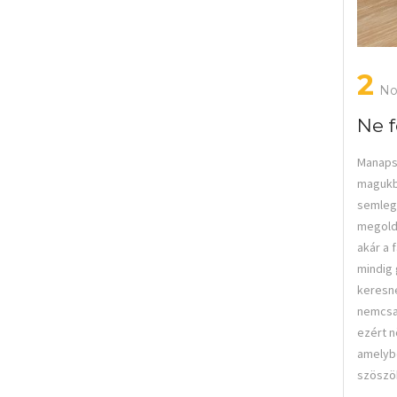
2
No
Ne f
Manapsá
magukbó
semlege
megoldá
akár a 
mindig 
keresne
nemcsak
ezért n
amelybe
szöszök