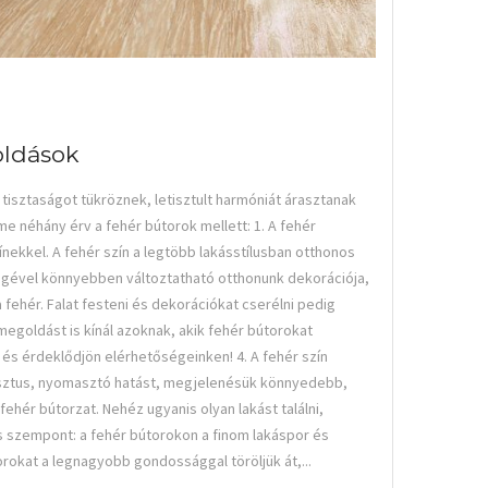
oldások
tisztaságot tükröznek, letisztult harmóniát árasztanak
néhány érv a fehér bútorok mellett: 1. A fehér
ínekkel. A fehér szín a legtöbb lakásstílusban otthonos
tségével könnyebben változtatható otthonunk dekorációja,
 a fehér. Falat festeni és dekorációkat cserélni pedig
megoldást is kínál azoknak, akik fehér bútorokat
n és érdeklődjön elérhetőségeinken! 4. A fehér szín
bosztus, nyomasztó hatást, megjelenésük könnyedebb,
ehér bútorzat. Nehéz ugyanis olyan lakást találni,
os szempont: a fehér bútorokon a finom lakáspor és
rokat a legnagyobb gondossággal töröljük át,...