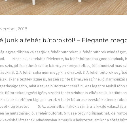
vember, 2018
éljünk a fehér bútoroktól! – Elegante meg
g egyre többen választják a fehér bútorokat. A fehér bútorok minőséget, 
l. Nincs okunk tehát a félelemre, ha fehér bútorokba gondolkodunk, íme 
s szín, jól illeszthető szinte bármilyen környezetbe, jól harmonizál más sz
st kínál. 2. A fehér soha nem megy ki a divatból. 3. A fehér bútorok segí
falak, akár a textilek színe is, hiszen szinte bármilyen színnel jól harmonizál
gazdaságosabb, mint a teljes bútorzatot cserélni. Az Elegante Mobili több 
k. Bútorainkat egyéni igény szerint fehér színben is elkészítjük, kattintso
 a falak esetében tágítja a teret. A fehér bútorok kevésbé keltenek ro
övelik térérzetet. 5. Az albérletben lakók számára is kiváló választás a f
n ne mutatnának jól a fehér bútorok. 6. Kissé provinciálisnak hat, de font
 kevésbé látszanak. Mindannyian ismerjük a helyzetet, amikor a sötét búto