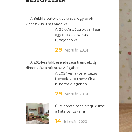
BEJEGYZÉSEK
A Bükkfa bútorok varázsa:
egy örök klasszikus
újragondolva
29
február, 2024
A 2024-es lakberendezési
trendek: Új dimenziók a
bútorok világában
29
február, 2024
Új bútorcsaláddal várjuk: íme
a fiatalos Toskana
14
február, 2020