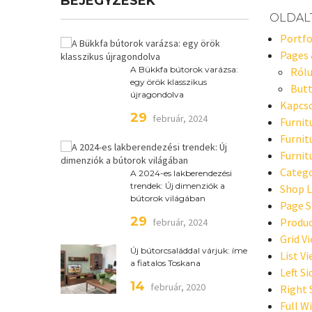
BEJEGYZÉSEK
OLDAL
Portfo
Pages 
A Bükkfa bútorok varázsa:
Ról
egy örök klasszikus
But
újragondolva
Kapcs
29
február, 2024
Furnit
Furnit
Furnit
Catego
A 2024-es lakberendezési
trendek: Új dimenziók a
Shop L
bútorok világában
Page 
29
Produc
február, 2024
Grid V
Új bútorcsaláddal várjuk: íme
List V
a fiatalos Toskana
Left S
14
február, 2020
Right 
Full W