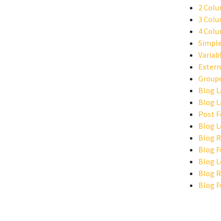
2 Colu
3 Colu
4 Colu
Simple
Variab
Extern
Group
Blog L
Blog L
Post 
Blog L
Blog R
Blog F
Blog L
Blog R
Blog F