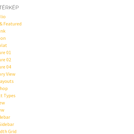
TÉRKÉP
lio
& Featured
unk
ton
olat
ure 01
ure 02
ure 04
ry View
ayouts
Shop
t Types
iew
iew
idebar
Sidebar
idth Grid