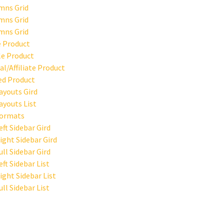
mns Grid
mns Grid
mns Grid
 Product
le Product
al/Affiliate Product
ed Product
ayouts Gird
ayouts List
Formats
eft Sidebar Gird
ight Sidebar Gird
ull Sidebar Gird
eft Sidebar List
ight Sidebar List
ull Sidebar List