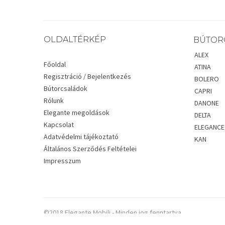
OLDALTÉRKÉP
BÚTOR
ALEX
Főoldal
ATINA
Regisztráció / Bejelentkezés
BOLERO
Bútorcsaládok
CAPRI
Rólunk
DANONE
Elegante megoldások
DELTA
Kapcsolat
ELEGANCE
Adatvédelmi tájékoztató
KAN
Általános Szerződés Feltételei
Impresszum
©2018 Elegante Mobili - Minden jog fenntartva.