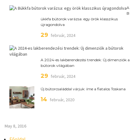
A
B
ükkfa bútorok varázsa: egy örök klasszikus
újragondolva
29
február, 2024
A 2024-es lakberendezési trendek: Új dimenziók a
bútorok világában
29
február, 2024
Új bútorcsaláddal várjuk: íme a fiatalos Toskana
14
február, 2020
May 8, 2016
Főoldal