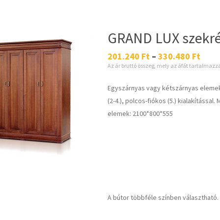
GRAND LUX szekr
201.240
Ft
–
330.480
Ft
Az ár bruttó összeg, mely az áfát tartalmazz
Egyszárnyas vagy kétszárnyas elemekbő
(2-4.), polcos-fiókos (5.) kialakításs
elemek: 2100*800*555
A bútor többféle színben választható.