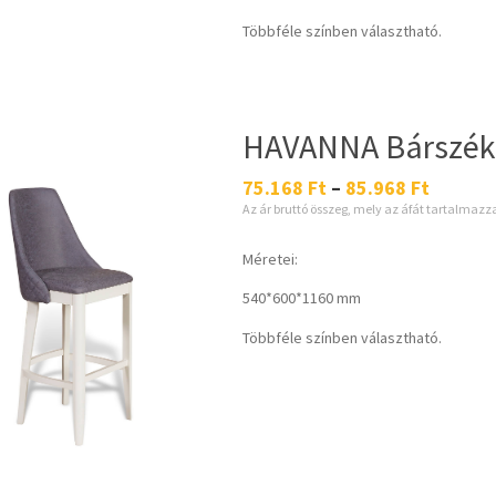
Többféle színben választható.
HAVANNA Bárszék
75.168
Ft
–
85.968
Ft
Az ár bruttó összeg, mely az áfát tartalmazz
Méretei:
540*600*1160 mm
Többféle színben választható.