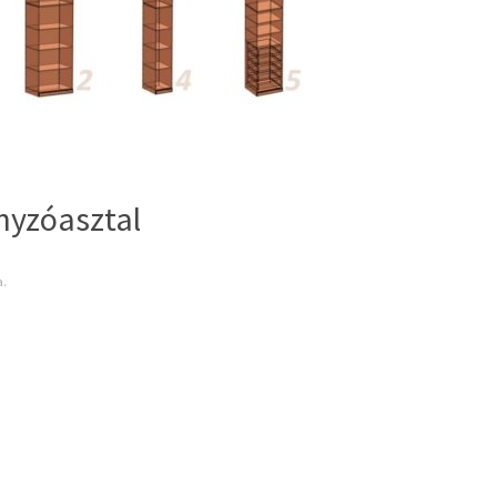
yzóasztal
a.