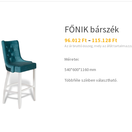
FŐNIK bárszék
96.012
Ft
–
115.128
Ft
Az ár bruttó összeg, mely az áfát tartalmazz
Méretei:
540*600*1160 mm
Többféle színben választható.