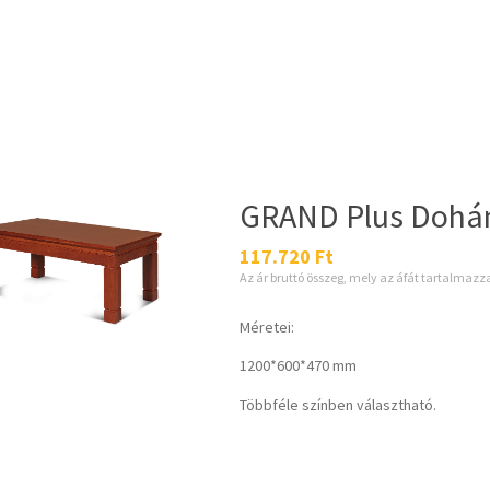
GRAND Plus Dohán
117.720
Ft
Az ár bruttó összeg, mely az áfát tartalmazz
Méretei:
1200*600*470 mm
Többféle színben választható.