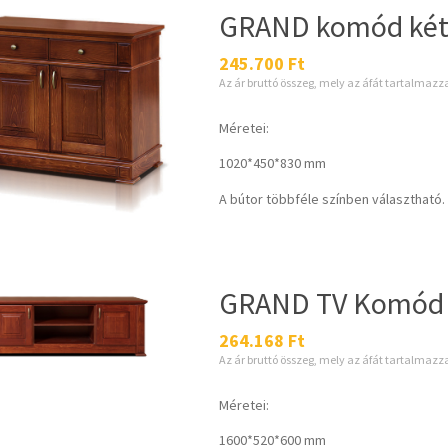
GRAND komód két
245.700
Ft
Az ár bruttó összeg, mely az áfát tartalmazz
Méretei:
1020*450*830 mm
A bútor többféle színben választható.
GRAND TV Komód
264.168
Ft
Az ár bruttó összeg, mely az áfát tartalmazz
Méretei:
1600*520*600 mm