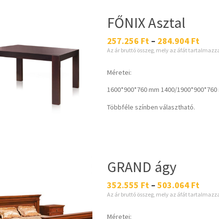
FŐNIX Asztal
257.256
Ft
–
284.904
Ft
Az ár bruttó összeg, mely az áfát tartalmazz
Méretei:
1600*900*760 mm 1400/1900*900*760
Többféle színben választható.
GRAND ágy
352.555
Ft
–
503.064
Ft
Az ár bruttó összeg, mely az áfát tartalmazz
Méretei: