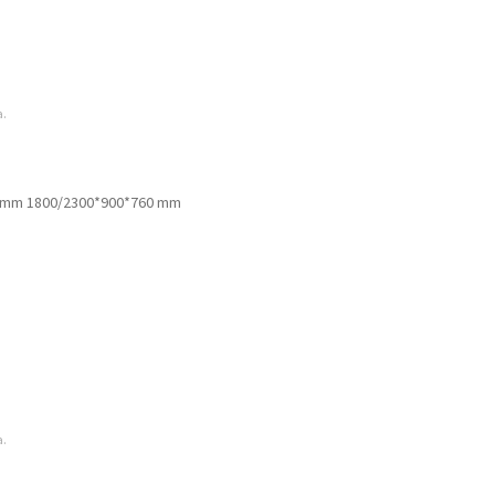
a.
 mm 1800/2300*900*760 mm
a.