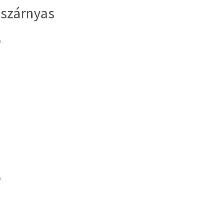
szárnyas
a.
a.