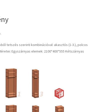
ény
a.
l tetszés szerinti kombinációval: akasztós (1-3.), polcos
al. Méretei: Egyszárnyas elemek: 2100*400*555 Kétszárnyas