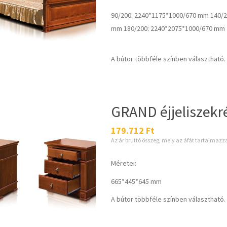
90/200: 2240*1175*1000/670 mm 140/2
mm 180/200: 2240*2075*1000/670 mm
A bútor többféle színben választható.
GRAND éjjeliszekr
179.712
Ft
Az ár bruttó összeg, mely az áfát tartalmazz
Méretei:
665*445*645 mm
A bútor többféle színben választható.