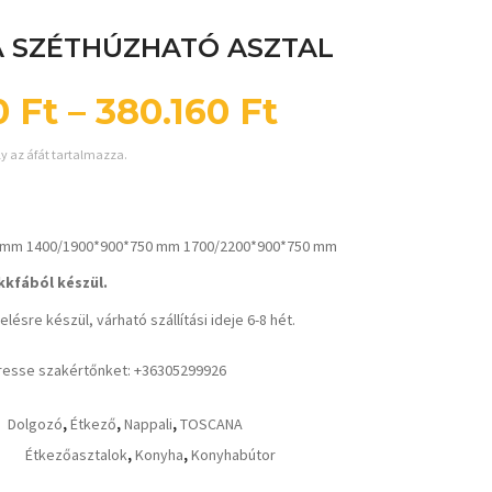
 SZÉTHÚZHATÓ ASZTAL
0
Ft
–
380.160
Ft
ly az áfát tartalmazza.
 mm 1400/1900*900*750 mm 1700/2200*900*750 mm
kfából készül.
lésre készül, várható szállítási ideje 6-8 hét.
resse szakértőnket: +36305299926
Dolgozó
,
Étkező
,
Nappali
,
TOSCANA
Étkezőasztalok
,
Konyha
,
Konyhabútor