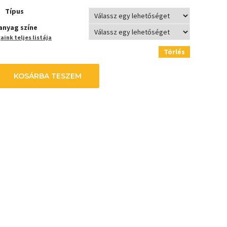
Típus
anyag színe
ink teljes listája
Törlés
KOSÁRBA TESZEM