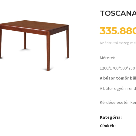
TOSCANA
335.88
Az ár bruttó összeg, me
Méretei:
1200/1700*900*750
A bútor tömör bük
A bútor egyéni rende
Kérdése esetén ke
Kategória:
Címkék: