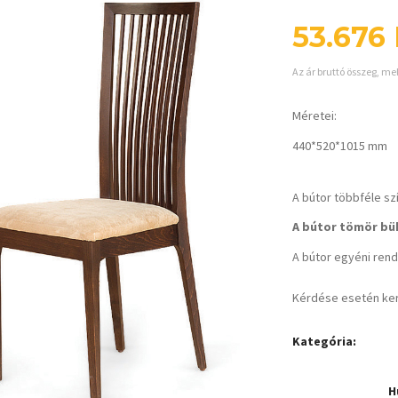
53.676
Az ár bruttó összeg, me
Méretei:
440*520*1015 mm
A bútor többféle sz
A bútor tömör bük
A bútor egyéni rende
Kérdése esetén ke
Kategória:
H