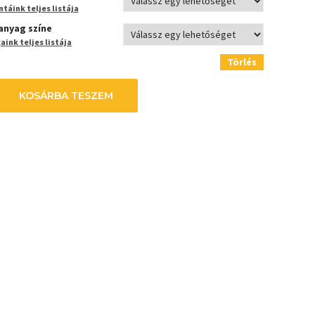
táink teljes listája
anyag színe
ink teljes listája
Törlés
KOSÁRBA TESZEM