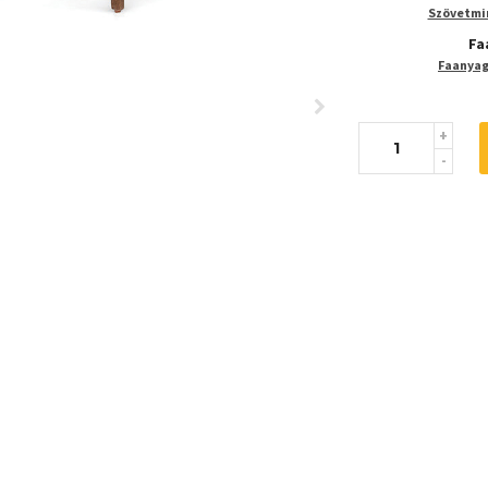
Szövetmin
Fa
Faanyaga