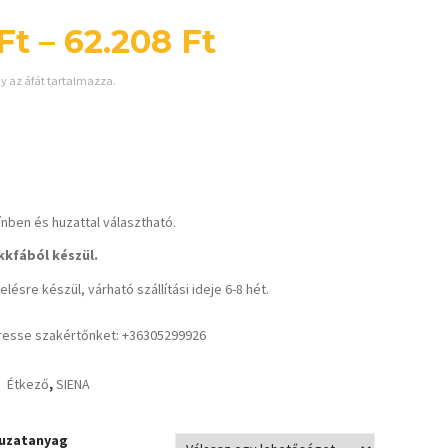
Ft
–
62.208
Ft
ly az áfát tartalmazza.
ínben és huzattal választható.
kfából készül.
lésre készül, várható szállítási ideje 6-8 hét.
resse szakértőnket: +36305299926
Étkező
,
SIENA
uzatanyag