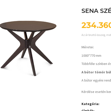
SENA SZ
234.36
Az ár bruttó összeg, me
Méretei:
1000*770 mm
Többféle színben és
A bútor tömör bük
A bútor egyéni rende
Kérdése esetén ke
Kategória:
Címkék: