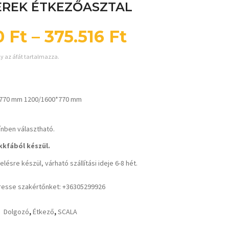
EREK ÉTKEZŐASZTAL
0
Ft
–
375.516
Ft
ly az áfát tartalmazza.
770 mm 1200/1600*770 mm
ínben választható.
kfából készül.
lésre készül, várható szállítási ideje 6-8 hét.
resse szakértőnket: +36305299926
Dolgozó
,
Étkező
,
SCALA