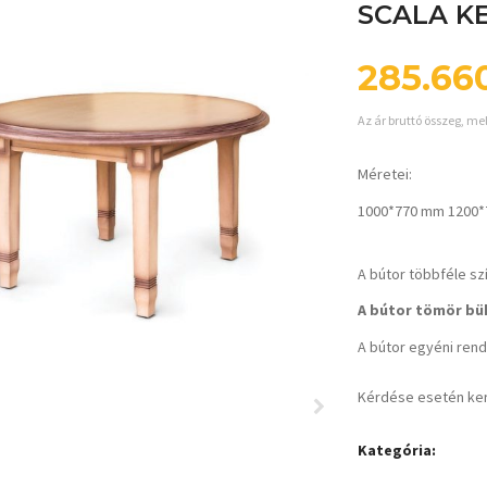
SCALA K
285.66
Az ár bruttó összeg, me
Méretei:
1000*770 mm 1200*
A bútor többféle sz
A bútor tömör bük
A bútor egyéni rende
Kérdése esetén ke
Kategória: