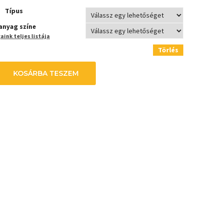
Típus
anyag színe
ink teljes listája
Törlés
KOSÁRBA TESZEM