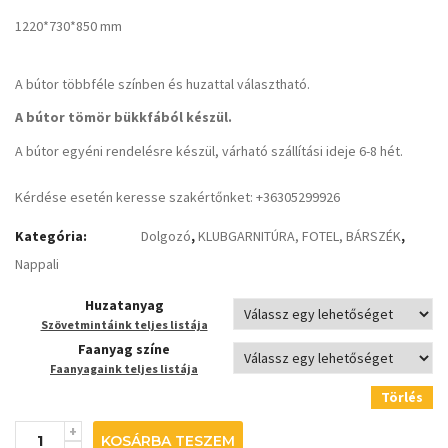
1220*730*850 mm
A bútor többféle színben és huzattal választható.
A bútor tömör bükkfából készül.
A bútor egyéni rendelésre készül, várható szállítási ideje 6-8 hét.
Kérdése esetén keresse szakértőnket: +36305299926
Kategória:
Dolgozó
,
KLUBGARNITÚRA, FOTEL, BÁRSZÉK
,
Nappali
Huzatanyag
Szövetmintáink teljes listája
Faanyag színe
Faanyagaink teljes listája
Törlés
KOSÁRBA TESZEM