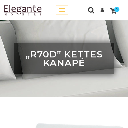
0
„R70D” KETTES
KANAPÉ