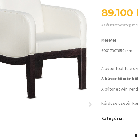
89.100
Az ár bruttó összeg, me
Méretei:
600*730*850 mm
A bútor többféle sz
A bútor tömör bük
A bútor egyéni rende
Kérdése esetén ke
Kategória:
H