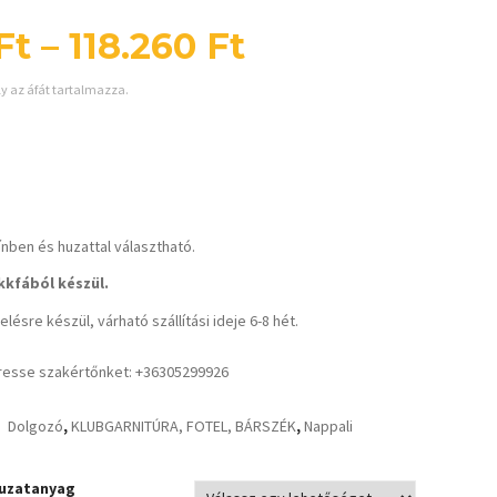
Ft
–
118.260
Ft
ly az áfát tartalmazza.
ínben és huzattal választható.
kfából készül.
lésre készül, várható szállítási ideje 6-8 hét.
resse szakértőnket: +36305299926
Dolgozó
,
KLUBGARNITÚRA, FOTEL, BÁRSZÉK
,
Nappali
uzatanyag