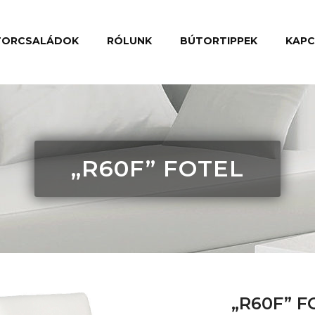
TORCSALÁDOK
RÓLUNK
BÚTORTIPPEK
KAP
„R60F” FOTEL
„R60F” F