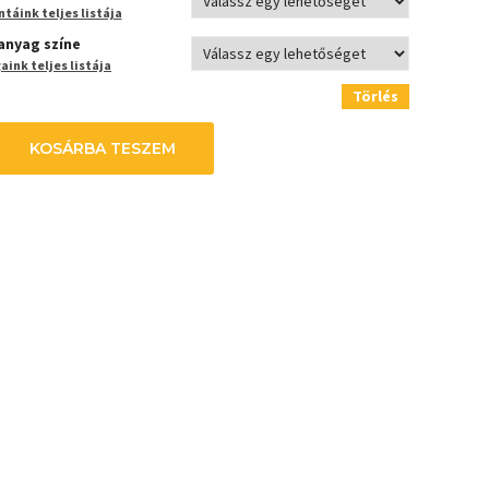
táink teljes listája
anyag színe
ink teljes listája
Törlés
KOSÁRBA TESZEM