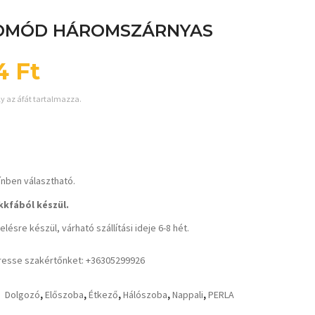
OMÓD HÁROMSZÁRNYAS
44
Ft
ly az áfát tartalmazza.
ínben választható.
kfából készül.
lésre készül, várható szállítási ideje 6-8 hét.
resse szakértőnket: +36305299926
Dolgozó
,
Előszoba
,
Étkező
,
Hálószoba
,
Nappali
,
PERLA