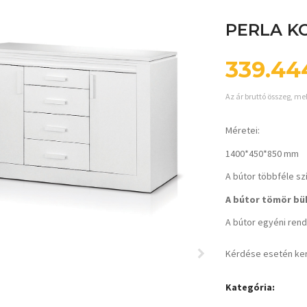
PERLA K
339.4
Az ár bruttó összeg, me
Méretei:
1400*450*850 mm
A bútor többféle sz
A bútor tömör bük
A bútor egyéni rende
Kérdése esetén ke
Kategória: