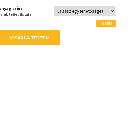
anyag színe
ink teljes listája
Törlés
KOSÁRBA TESZEM