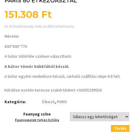
PARIS 80 ÉTKEZŐASZTAL
151.308
Ft
Az ár bruttó összeg, mely az áfát tartalmazza.
Méretei:
800*800*770
A bútor többféle színben választható.
A bútor tömör bükkfából készül.
A bútor egyéni rendelésre készül, várható szállítási ideje 6-8 hét.
Kérdése esetén keresse szakértőnket: +36305299926
Kategória:
Étkező
,
PARIS
Faanyag színe
Faanyagaink teljes listája
Törlés