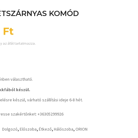
ÉTSZÁRNYAS KOMÓD
6
Ft
ly az áfát tartalmazza.
ínben választható.
kfából készül.
lésre készül, várható szállítási ideje 6-8 hét.
resse szakértőnket: +36305299926
Dolgozó
,
Előszoba
,
Étkező
,
Hálószoba
,
ORION