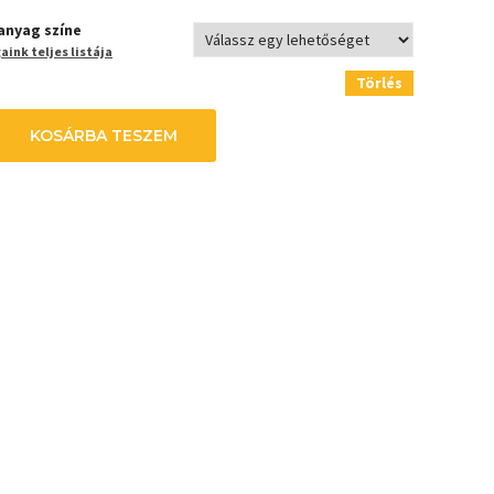
anyag színe
ink teljes listája
Törlés
KOSÁRBA TESZEM