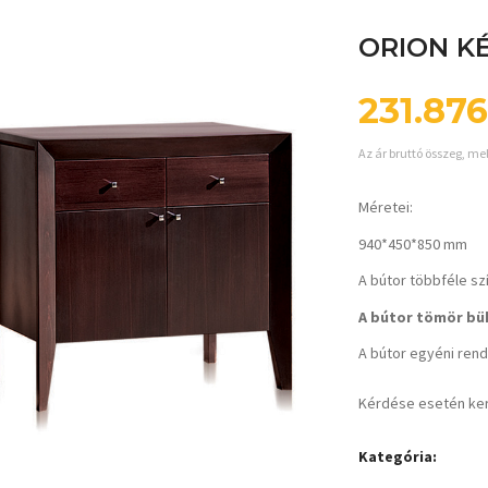
ORION K
231.87
Az ár bruttó összeg, me
Méretei:
940*450*850 mm
A bútor többféle sz
A bútor tömör bük
A bútor egyéni rende
Kérdése esetén ke
Kategória: