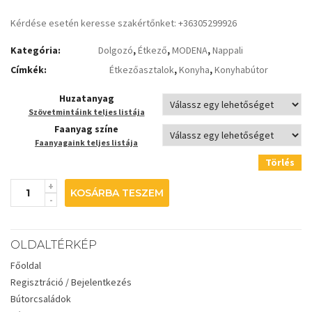
Kérdése esetén keresse szakértőnket: +36305299926
Kategória:
Dolgozó
,
Étkező
,
MODENA
,
Nappali
Címkék:
Étkezőasztalok
,
Konyha
,
Konyhabútor
Huzatanyag
Szövetmintáink teljes listája
Faanyag színe
Faanyagaink teljes listája
Törlés
KOSÁRBA TESZEM
OLDALTÉRKÉP
Főoldal
Regisztráció / Bejelentkezés
Bútorcsaládok