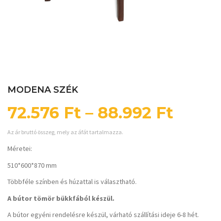
MODENA SZÉK
72.576
Ft
–
88.992
Ft
Az ár bruttó összeg, mely az áfát tartalmazza.
Méretei:
510*600*870 mm
Többféle színben és húzattal is választható.
A bútor tömör bükkfából készül.
A bútor egyéni rendelésre készül, várható szállítási ideje 6-8 hét.