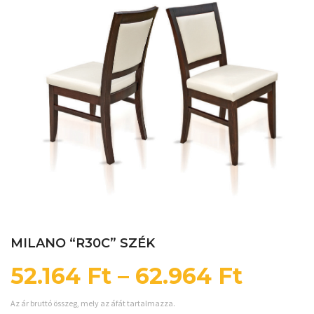
MILANO “R30C” SZÉK
52.164
Ft
–
62.964
Ft
Az ár bruttó összeg, mely az áfát tartalmazza.