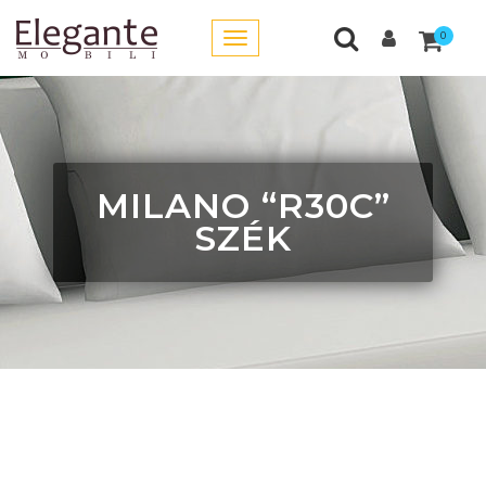
0
MILANO “R30C”
SZÉK