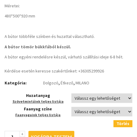
Méretei:
480*500*920 mm
A bútor többféle színben és huzattal választható.
A bútor tömör bükkfából készül.
A bútor egyéni rendelésre készül, várható szállítási ideje 6-8 hét.
Kérdése esetén keresse szakértőnket: +36305299926
Kategória:
Dolgozó
,
Étkező
,
MILANO
Huzatanyag
Szövetmintáink teljes listája
Faanyag színe
Faanyagaink teljes listája
Törlés