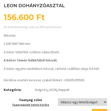
LEON DOHÁNYZÓASZTAL
156.600
Ft
Az ár bruttó összeg, mely az áfát tartalmazza.
Méretei:
1200*600*460 mm
A bútor többféle színben választható.
A bútor tömör bükkfából készül.
A bútor egyéni rendelésre készül, várható szállítási ideje 6-8 hét.
Kérdése esetén keresse szakértőnket: +36305299926
Kategória:
Dolgozó
,
LEON
,
Nappali
Faanyag színe
Faanyagaink teljes listája