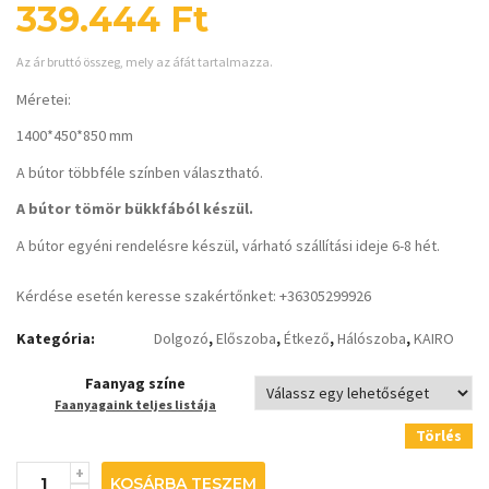
339.444
Ft
Az ár bruttó összeg, mely az áfát tartalmazza.
Méretei:
1400*450*850 mm
A bútor többféle színben választható.
A bútor tömör bükkfából készül.
A bútor egyéni rendelésre készül, várható szállítási ideje 6-8 hét.
Kérdése esetén keresse szakértőnket: +36305299926
Kategória:
Dolgozó
,
Előszoba
,
Étkező
,
Hálószoba
,
KAIRO
Faanyag színe
Faanyagaink teljes listája
Törlés
KOSÁRBA TESZEM