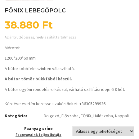
FŐNIX LEBEGŐPOLC
38.880
Ft
Az ár bruttó összeg, mely az áfát tartalmazza.
Méretei:
1200*200*60 mm
A bútor többféle színben választható.
A bútor tömör bükkfából készül.
A bútor egyéni rendelésre készül, várható szállítási ideje 6-8 hét.
Kérdése esetén keresse szakértőnket: +36305299926
Kategória:
Dolgozó
,
Előszoba
,
FŐNIX
,
Hálószoba
,
Nappali
Faanyag színe
Faanyagaink teljes listája