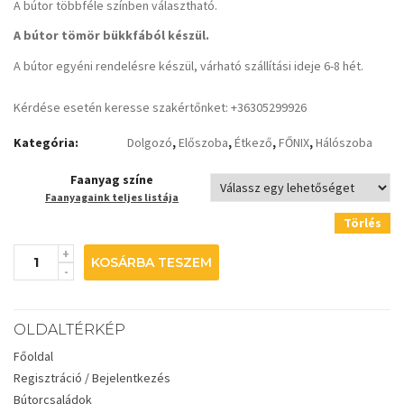
A bútor többféle színben választható.
A bútor tömör bükkfából készül.
A bútor egyéni rendelésre készül, várható szállítási ideje 6-8 hét.
Kérdése esetén keresse szakértőnket: +36305299926
Kategória:
Dolgozó
,
Előszoba
,
Étkező
,
FŐNIX
,
Hálószoba
Faanyag színe
Faanyagaink teljes listája
Törlés
KOSÁRBA TESZEM
OLDALTÉRKÉP
Főoldal
Regisztráció / Bejelentkezés
Bútorcsaládok