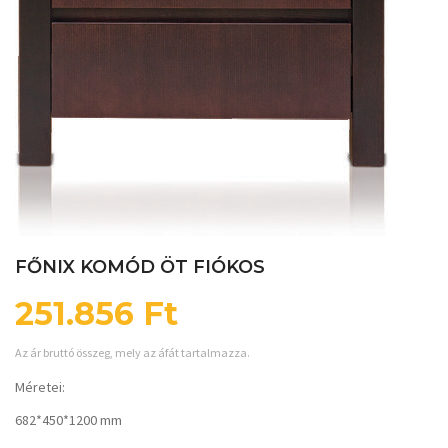
FŐNIX KOMÓD ÖT FIÓKOS
251.856
Ft
Az ár bruttó összeg, mely az áfát tartalmazza.
Méretei:
682*450*1200 mm